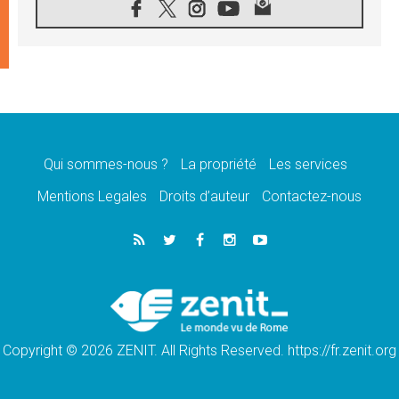
«les chrétiens veulent la paix»
06.08.2026
Au Mexique, le cardinal Parolin invite à être
aux côtés des marginalisées
06.08.2026
À Assise, le Pape invite les jeunes à
«construire la civilisation de l'amour»
05.08.2026
La visite du Pape en Argentine portera «un
message de paix et de dignité humaine»
Qui sommes-nous ?
La propriété
Les services
05.08.2026
Mentions Legales
Droits d’auteur
Contactez-nous
«La visite du Pape en Uruguay renforcera
l'espérance» affirme Mgr Tróccoli
05.08.2026
Le nonce en Ukraine: «Il est inquiétant
d'entendre ceux qui bénissent la guerre»
05.08.2026
Léon XIV au Pérou, une lueur d'espoir pour
un peuple en quête de paix
Copyright © 2026 ZENIT. All Rights Reserved. https://fr.zenit.org