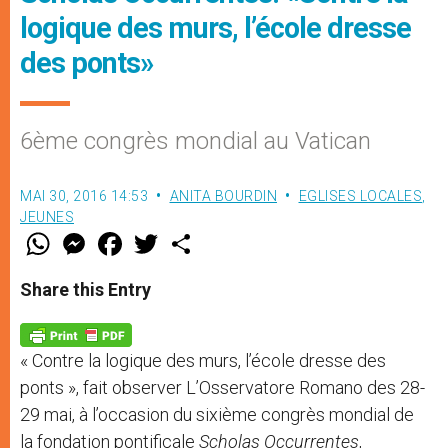
logique des murs, l’école dresse
des ponts»
6ème congrès mondial au Vatican
MAI 30, 2016 14:53
ANITA BOURDIN
EGLISES LOCALES
,
JEUNES
W
M
F
T
S
h
e
a
w
h
a
s
c
i
a
t
s
e
t
r
Share this Entry
s
e
b
t
e
A
n
o
e
p
g
o
r
p
e
k
« Contre la logique des murs, l’école dresse des
r
ponts », fait observer L’Osservatore Romano des 28-
29 mai, à l’occasion du sixième congrès mondial de
la fondation pontificale
Scholas Occurrentes
,