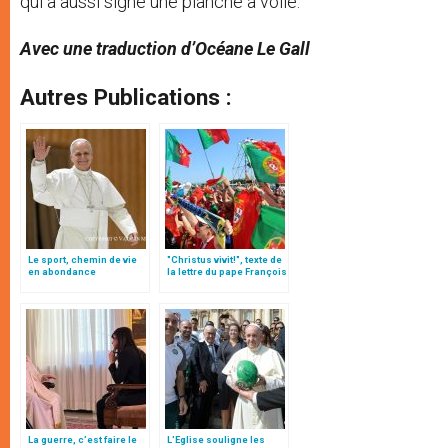
qui a aussi signé une planche à voile.
Avec une traduction d’Océane Le Gall
Autres Publications :
Le sport, chemin de vie
"Christus vivit!", texte de
en abondance
la lettre du pape François
aux jeunes du monde
La guerre, c’est faire le
L'Eglise souligne les