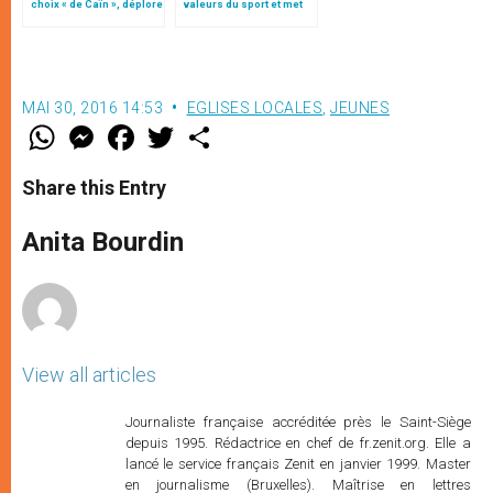
choix « de Caïn », déplore
valeurs du sport et met
le pape François
en garde contre les
déviances
MAI 30, 2016 14:53
EGLISES LOCALES
,
JEUNES
W
M
F
T
S
h
e
a
w
h
a
s
c
i
a
t
s
e
t
r
Share this Entry
s
e
b
t
e
A
n
o
e
p
g
o
r
Anita Bourdin
p
e
k
r
View all articles
Journaliste française accréditée près le Saint-Siège
depuis 1995. Rédactrice en chef de fr.zenit.org. Elle a
lancé le service français Zenit en janvier 1999. Master
en journalisme (Bruxelles). Maîtrise en lettres