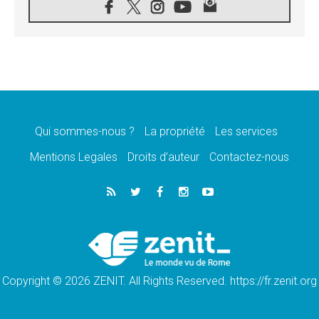
nationale
07.08.2026
«La paix commence par l'empathie» estime
le cardinal Parolin
07.08.2026
En Colombie, «la paix ne s'achète pas avec
une signature»
07.08.2026
Le programme du voyage apostolique du
Pape en France dévoilé
Qui sommes-nous ?
La propriété
Les services
07.08.2026
Mentions Legales
Droits d’auteur
Contactez-nous
1ère Conférence continentale sur l'éducation
catholique en Afrique
07.08.2026
Un logo symbolique pour la venue du Pape
en France
07.08.2026
Cardinal Rossi: «La venue du Pape Léon en
Argentine est un hommage à François»
Copyright © 2026 ZENIT. All Rights Reserved. https://fr.zenit.org