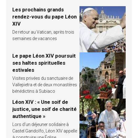
Les prochains grands
rendez-vous du pape Léon
XIV
De retour au Vatican, après trois
semaines de vacances
Le pape Léon XIV poursuit
ses haltes spirituelles
estivales
Visites privées du sanctuaire de
Vallepietra et de deux monastères
bénédictins à Subiaco
Léon XIV : « Une soif de
justice, une soif de charité
authentique »
Lors d’un déjeuner solidaire à
Castel Gandolfo, Léon XIV appelle
à construire une Église