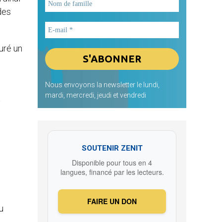
des
uré un
Nous envoyons la newsletter le lundi,
mardi, mercredi, jeudi et vendredi
à
SOUTENIR ZENIT
Disponible pour tous en 4
langues, financé par les lecteurs.
FAIRE UN DON
u