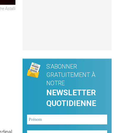
e Astalli
S'ABONNER
GRATUITEMENT À
NOTRE
NEWSLETTER
QUOTIDIENNE
rdinal