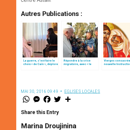
Autres Publications :
La guerre, c’est faire le
Répondre à la crise
Vierges consacrée
choix « de Caïn », déplore
migratoire, avec « le
nouvelle Instructi
le pape François
style de l’humanité »!
Vatican
(texte complet)
MAI 30, 2016 09:49
EGLISES LOCALES
W
M
F
T
S
h
e
a
w
h
a
s
c
i
a
t
s
e
t
r
Share this Entry
s
e
b
t
e
A
n
o
e
p
g
o
r
Marina Droujinina
p
e
k