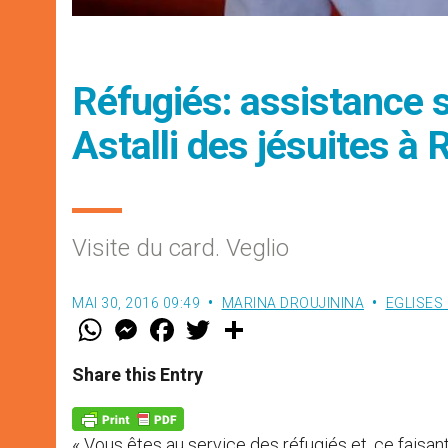
Réfugiés: assistance s
Astalli des jésuites à
Visite du card. Veglio
MAI 30, 2016 09:49
MARINA DROUJININA
EGLISES
W
M
F
T
S
h
e
a
w
h
a
s
c
i
a
t
s
e
t
r
Share this Entry
s
e
b
t
e
A
n
o
e
p
g
o
r
p
e
k
« Vous êtes au service des réfugiés et, ce faisant