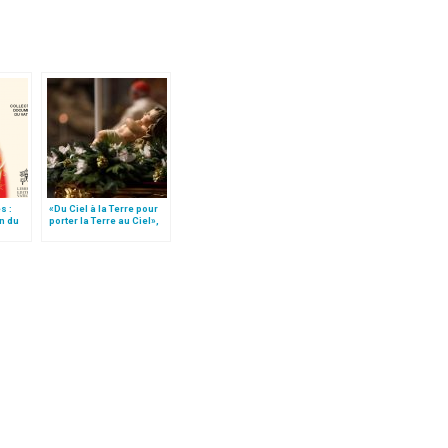
s :
«Du Ciel à la Terre pour
on du
porter la Terre au Ciel»,
par Mgr Francesco Follo