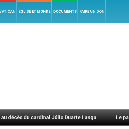
 VATICAN
EGLISE ET MONDE
DOCUMENTS
FAIRE UN DON
al Júlio Duarte Langa
Le pape Léon XIV évoque