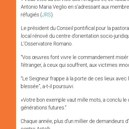
r
Antonio Maria Veglio en s’adressant aux membre
réfugiés (
JRS
).
Le président du Conseil pontifical pour la pasto
local rénové du centre d’orientation socio-juridi
L’Osservatore Romano.
“Vos œuvres font vivre le commandement miséricor
l’étranger, à ceux qui souffrent, aux victimes innoc
“Le Seigneur frappe à la porte de ces lieux avec l
blessée”, a-t-il poursuivi.
«Votre bon exemple vaut mille mots, a conclu le c
générations futures.”
Chaque année, plus d’un millier de demandeurs d’a
centre Astalli.