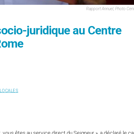
Rapport Annuel, Photo Centr
ocio-juridique au Centre
 Rome
 LOCALES
, vous êtes au service direct du Seigneur », a déclaré le ca