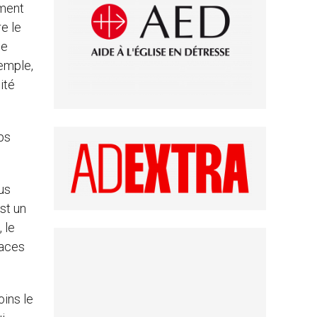
iment
re le
de
xemple,
ité
rps
ous
est un
 le
naces
oins le