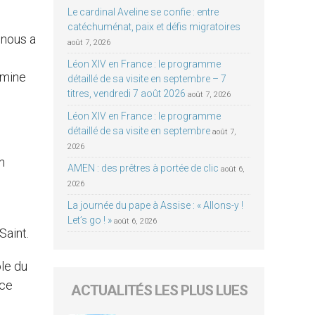
Le cardinal Aveline se confie : entre
catéchuménat, paix et défis migratoires
 nous a
août 7, 2026
Léon XIV en France : le programme
umine
détaillé de sa visite en septembre – 7
titres, vendredi 7 août 2026
août 7, 2026
Léon XIV en France : le programme
détaillé de sa visite en septembre
août 7,
2026
n
AMEN : des prêtres à portée de clic
août 6,
2026
La journée du pape à Assise : « Allons-y !
Let’s go ! »
août 6, 2026
Saint.
ole du
âce
ACTUALITÉS LES PLUS LUES