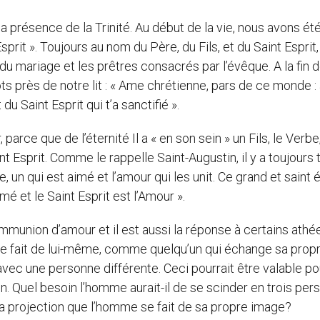
a présence de la Trinité. Au début de la vie, nous avons ét
sprit ». Toujours au nom du Père, du Fils, et du Saint Esprit
du mariage et les prêtres consacrés par l’évêque. A la fin 
ts près de notre lit : « Ame chrétienne, pars de ce monde :
du Saint Esprit qui t’a sanctifié ».
 parce que de l’éternité Il a « en son sein » un Fils, le Verbe,
nt Esprit. Comme le rappelle Saint-Augustin, il y a toujours 
, un qui est aimé et l’amour qui les unit. Ce grand et saint
Aimé et le Saint Esprit est l’Amour ».
ommunion d’amour et il est aussi la réponse à certains athé
me fait de lui-même, comme quelqu’un qui échange sa prop
avec une personne différente. Ceci pourrait être valable p
n. Quel besoin l’homme aurait-il de se scinder en trois pe
ue la projection que l’homme se fait de sa propre image?