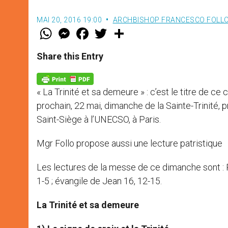
MAI 20, 2016 19:00
ARCHBISHOP FRANCESCO FOLL
W
M
F
T
S
h
e
a
w
h
a
s
c
i
a
t
s
e
t
r
Share this Entry
s
e
b
t
e
A
n
o
e
p
g
o
r
p
e
k
« La Trinité et sa demeure » : c’est le titre de 
r
prochain, 22 mai, dimanche de la Sainte-Trinité
Saint-Siège à l’UNECSO, à Paris.
Mgr Follo propose aussi une lecture patristique de
Les lectures de la messe de ce dimanche sont : P
1-5 ; évangile de Jean 16, 12-15.
La Trinité et sa demeure