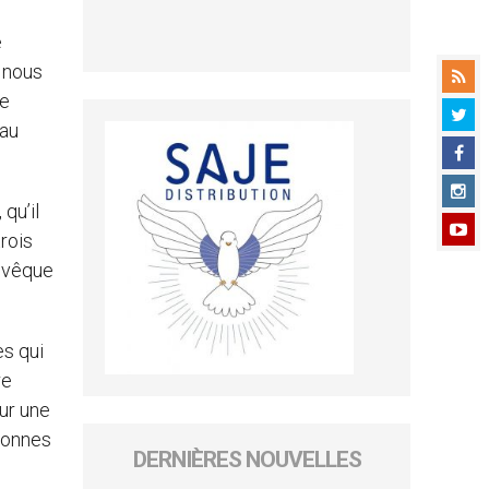
é
, nous
de
 au
 qu’il
trois
 évêque
es qui
re
our une
rsonnes
DERNIÈRES NOUVELLES