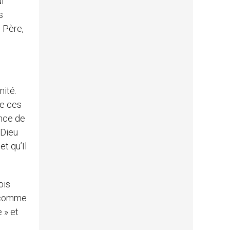
i
s
 Père,
nité.
de ces
ence de
 Dieu
et qu’Il
ois
, comme
 » et