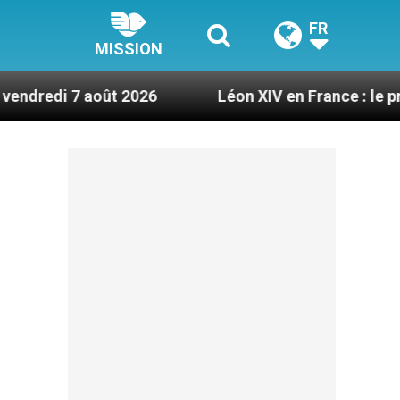
FR
MISSION
oût 2026
Léon XIV en France : le programme déta