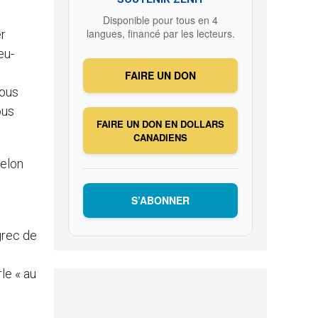
Disponible pour tous en 4
langues, financé par les lecteurs.
er
eu-
e
FAIRE UN DON
nous
ous
FAIRE UN DON EN DOLLARS
CANADIENS
selon
S’ABONNER
grec de
le « au