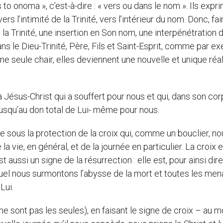
s to onoma », c’est-à-dire : « vers ou dans le nom ». Ils expr
s l’intimité de la Trinité, vers l’intérieur du nom. Donc, fai
a Trinité, une insertion en Son nom, une interpénétration 
ns le Dieu-Trinité, Père, Fils et Saint-Esprit, comme par e
 seule chair, elles deviennent une nouvelle et unique réal
 » à Jésus-Christ qui a souffert pour nous et qui, dans son co
 jusqu’au don total de Lui- même pour nous.
tre sous la protection de la croix qui, comme un bouclier, n
 vie, en général, et de la journée en particulier. La croix 
aussi un signe de la résurrection : elle est, pour ainsi dire,
lequel nous surmontons l’abysse de la mort et toutes les me
Lui.
 ne sont pas les seules), en faisant le signe de croix – au m