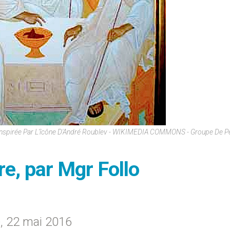
té, Inspirée Par L'îcône D'André Roublev - WIKIMEDIA COMMONS - Groupe De 
re, par Mgr Follo
é, 22 mai 2016