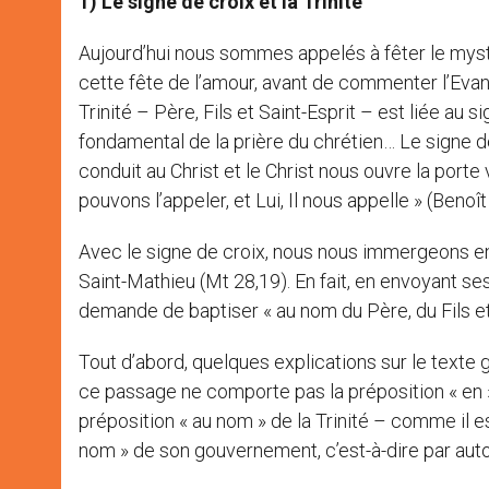
1) Le signe de croix et la Trinité
Aujourd’hui nous sommes appelés à fêter le mystèr
cette fête de l’amour, avant de commenter l’Evangi
Trinité – Père, Fils et Saint-Esprit – est liée au 
fondamental de la prière du chrétien… Le signe de
conduit au Christ et le Christ nous ouvre la porte 
pouvons l’appeler, et Lui, Il nous appelle » (Benoît
Avec le signe de croix, nous nous immergeons en 
Saint-Mathieu (Mt 28,19). En fait, en envoyant ses
demande de baptiser « au nom du Père, du Fils et 
Tout d’abord, quelques explications sur le texte 
ce passage ne comporte pas la préposition « en », qu
préposition « au nom » de la Trinité – comme il 
nom » de son gouvernement, c’est-à-dire par autori