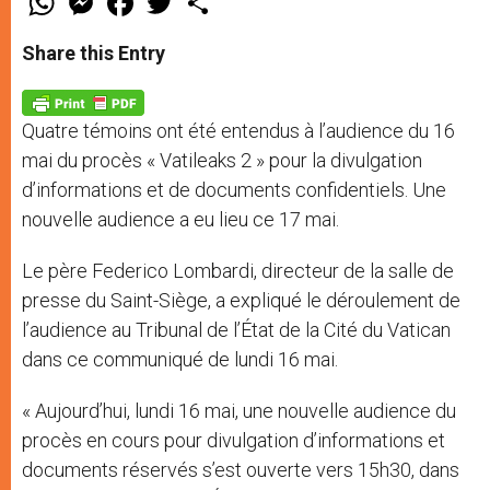
h
e
a
w
h
a
s
c
i
a
t
s
e
t
r
Share this Entry
s
e
b
t
e
A
n
o
e
p
g
o
r
p
e
k
Quatre témoins ont été entendus à l’audience du 16
r
mai du procès « Vatileaks 2 » pour la divulgation
d’informations et de documents confidentiels. Une
nouvelle audience a eu lieu ce 17 mai.
Le père Federico Lombardi, directeur de la salle de
presse du Saint-Siège, a expliqué le déroulement de
l’audience au Tribunal de l’État de la Cité du Vatican
dans ce communiqué de lundi 16 mai.
« Aujourd’hui, lundi 16 mai, une nouvelle audience du
procès en cours pour divulgation d’informations et
documents réservés s’est ouverte vers 15h30, dans