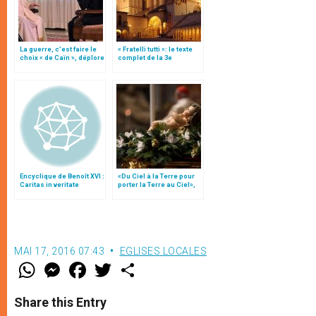
La guerre, c’est faire le
« Fratelli tutti »: le texte
choix « de Caïn », déplore
complet de la 3e
le pape François
encyclique du pape
François
Encyclique de Benoît XVI :
«Du Ciel à la Terre pour
Caritas in veritate
porter la Terre au Ciel»,
par Mgr Francesco Follo
MAI 17, 2016 07:43
EGLISES LOCALES
W
M
F
T
S
h
e
a
w
h
a
s
c
i
a
t
s
e
t
r
Share this Entry
s
e
b
t
e