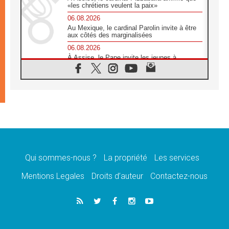
«les chrétiens veulent la paix»
06.08.2026
Au Mexique, le cardinal Parolin invite à être
aux côtés des marginalisées
06.08.2026
À Assise, le Pape invite les jeunes à
«construire la civilisation de l'amour»
05.08.2026
La visite du Pape en Argentine portera «un
message de paix et de dignité humaine»
05.08.2026
«La visite du Pape en Uruguay renforcera
l'espérance» affirme Mgr Tróccoli
05.08.2026
Le nonce en Ukraine: «Il est inquiétant
d'entendre ceux qui bénissent la guerre»
Qui sommes-nous ?
La propriété
Les services
05.08.2026
Mentions Legales
Droits d’auteur
Contactez-nous
Léon XIV au Pérou, une lueur d'espoir pour
un peuple en quête de paix
05.08.2026
SCEAM: L'Église en Afrique vers
l'Assemblée ecclésiale de 2028 depuis
Addis-Abeba