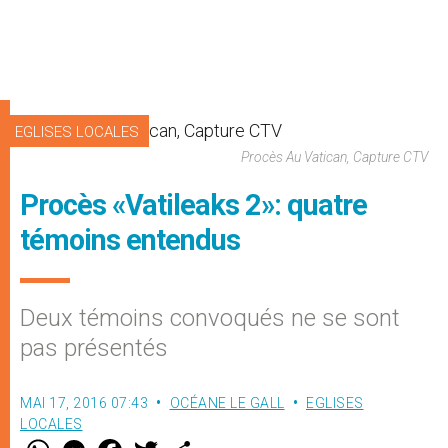
EGLISES LOCALES
Procès Au Vatican, Capture CTV
Procès «Vatileaks 2»: quatre
témoins entendus
Deux témoins convoqués ne se sont
pas présentés
MAI 17, 2016 07:43
OCÉANE LE GALL
EGLISES
LOCALES
W
M
F
T
S