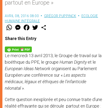
partout en Europe »
AVRIL 08, 2016 08:00
GRÉGOR PUPPINCK
ECOLOGIE
HUMAINE INTÉGRALE
W
M
F
T
S
h
e
a
w
h
a
s
c
i
a
t
s
e
t
r
Share this Entry
s
e
b
t
e
A
n
o
e
p
g
o
r
p
e
k
Le mercredi 13 avril 2013, le Groupe de travail sur la
r
bioéthique du PPE, le groupe
Human Dignity
et le
European Ideas Network
organisent au Parlement
Européen une conférence sur «
Les aspects
médicaux, légaux et éthiques de l’infanticide
néonatal
».
Cette question inexplorée et peu connue traite d’une
réalité effrayante qui se déroule partout en Europe :