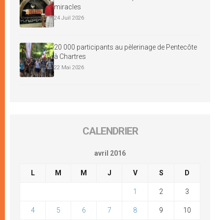
miracles
24 Juil 2026
20 000 participants au pèlerinage de Pentecôte
à Chartres
22 Mai 2026
CALENDRIER
avril 2016
L
M
M
J
V
S
D
1
2
3
4
5
6
7
8
9
10