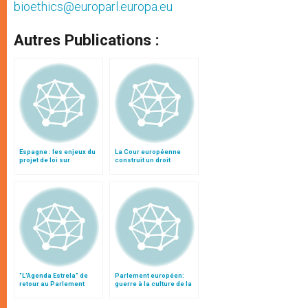
bioethics@europarl.europa.eu
Autres Publications :
Espagne : les enjeux du
La Cour européenne
projet de loi sur
construit un droit
l'avortement
individuel au suicide
assisté
"L'Agenda Estrela" de
Parlement européen:
retour au Parlement
guerre à la culture de la
européen
vie