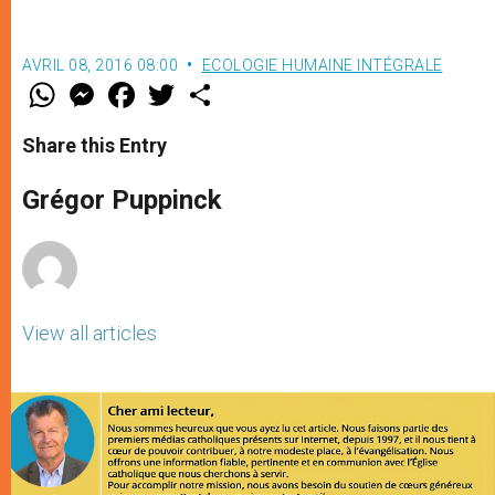
AVRIL 08, 2016 08:00
ECOLOGIE HUMAINE INTÉGRALE
W
M
F
T
S
h
e
a
w
h
a
s
c
i
a
t
s
e
t
r
Share this Entry
s
e
b
t
e
A
n
o
e
p
g
o
r
Grégor Puppinck
p
e
k
r
View all articles