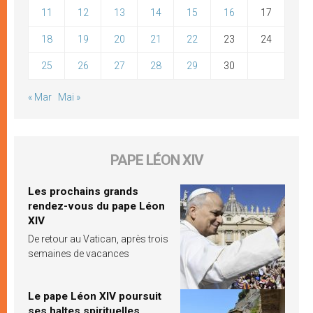
11
12
13
14
15
16
17
18
19
20
21
22
23
24
25
26
27
28
29
30
« Mar
Mai »
PAPE LÉON XIV
Les prochains grands
rendez-vous du pape Léon
XIV
De retour au Vatican, après trois
semaines de vacances
Le pape Léon XIV poursuit
ses haltes spirituelles