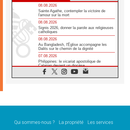
08.08.2026
Sainte Agathe, contempler la victoire de
l'amour sur la mort
08.08.2026
Signis 2026, donner la parole aux religieuses
catholiques
08.08.2026
Au Bangladesh, l'Église accompagne les
Dalits sur le chemin de la dignité
07.08.2026
Philippines: le vicariat apostolique de
Calapan devient un diocèse
07.08.2026
Congo-Brazzaville : le 15 août, entre
solennité de l'Assomption et mémoire
nationale
07.08.2026
«La paix commence par l'empathie» estime
le cardinal Parolin
07.08.2026
En Colombie, «la paix ne s'achète pas avec
une signature»
Qui sommes-nous ?
La propriété
Les services
07.08.2026