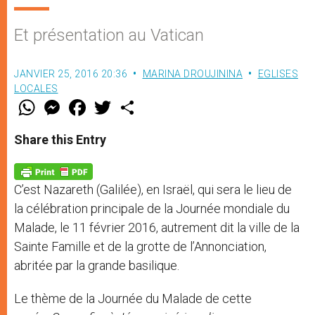
Et présentation au Vatican
JANVIER 25, 2016 20:36
MARINA DROUJININA
EGLISES
LOCALES
W
M
F
T
S
h
e
a
w
h
a
s
c
i
a
t
s
e
t
r
Share this Entry
s
e
b
t
e
A
n
o
e
p
g
o
r
p
e
k
C’est Nazareth (Galilée), en Israël, qui sera le lieu de
r
la célébration principale de la Journée mondiale du
Malade, le 11 février 2016, autrement dit la ville de la
Sainte Famille et de la grotte de l’Annonciation,
abritée par la grande basilique.
Le thème de la Journée du Malade de cette