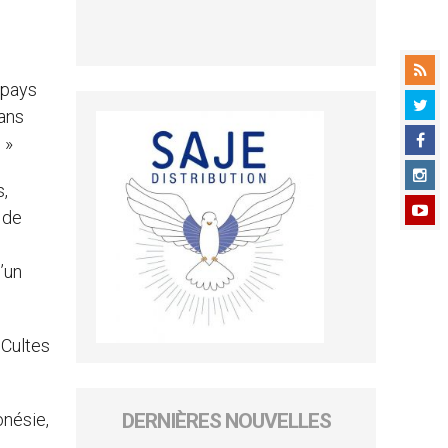
 pays
ans
 »
s,
 de
’un
 Cultes
DERNIÈRES NOUVELLES
onésie,