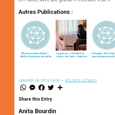
Autres Publications :
"Misericordiae Vultus",
La guerre, c’est faire le
Pologne : 2e Cong
Bulle d'indiction du jubilé
choix « de Caïn », déplore
apostolique mondi
extraordinaire
le pape François
la miséricorde
JANVIER 18, 2016 18:04
EGLISES LOCALES
W
M
F
T
S
h
e
a
w
h
a
s
c
i
a
t
s
e
t
r
Share this Entry
s
e
b
t
e
A
n
o
e
p
g
o
r
Anita Bourdin
p
e
k