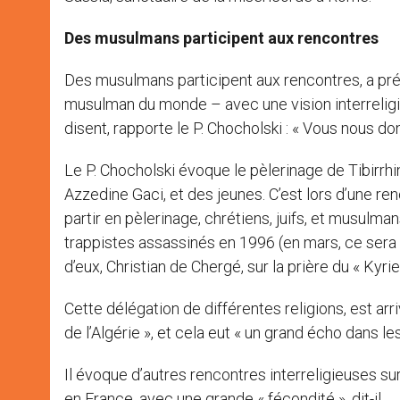
Des musulmans participent aux rencontres
Des musulmans participent aux rencontres, a pré
musulman du monde – avec une vision interrelig
disent, rapporte le P. Chocholski : « Vous nous do
Le P. Chocholski évoque le pèlerinage de Tibirrhi
Azzedine Gaci, et des jeunes. C’est lors d’une re
partir en pèlerinage, chrétiens, juifs, et musulma
trappistes assassinés en 1996 (en mars, ce sera 
d’eux, Christian de Chergé, sur la prière du « Kyrie
Cette délégation de différentes religions, est ar
de l’Algérie », et cela eut « un grand écho dans le
Il évoque d’autres rencontres interreligieuses s
en France, avec une grande « fécondité », dit-il.