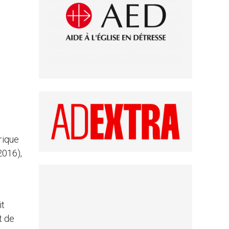
rique
2016),
it
t de