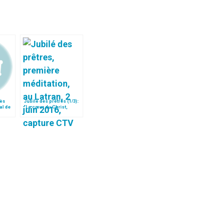
rès
Jubilé des prêtres (1/3):
al de
"Le cœur du Christ,
centre de la
miséricorde"