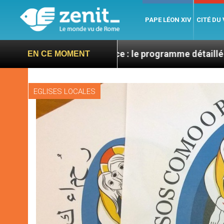
PAPE LÉON XIV
CITÉ DU
V en France : le programme détaillé de sa visite en se
EN CE MOMENT
EGLISES LOCALES