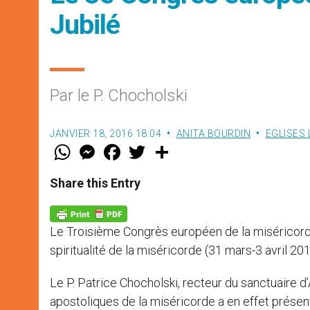
Jubilé
Par le P. Chocholski
JANVIER 18, 2016 18:04
ANITA BOURDIN
EGLISES
W
M
F
T
S
h
e
a
w
h
a
s
c
i
a
t
s
e
t
r
Share this Entry
s
e
b
t
e
A
n
o
e
p
g
o
r
p
e
k
Le Troisième Congrès européen de la miséricorde
r
spiritualité de la miséricorde (31 mars-3 avril 201
Le P. Patrice Chocholski, recteur du sanctuaire
apostoliques de la miséricorde a en effet présent