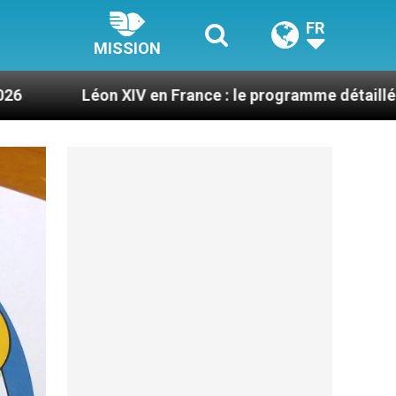
FR
MISSION
V en France : le programme détaillé de sa visite en s