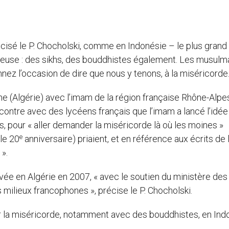
cisé le P. Chocholski, comme en Indonésie – le plus grand
ieuse : des sikhs, des bouddhistes également. Les musulm
nnez l’occasion de dire que nous y tenons, à la miséricorde.
ne (Algérie) avec l’imam de la région française Rhône-Alpe
ncontre avec des lycéens français que l’imam a lancé l’idée
ns, pour « aller demander la miséricorde là où les moines »
e
le 20
anniversaire) priaient, et en référence aux écrits de l
 ».
rivée en Algérie en 2007, « avec le soutien du ministère des
s milieux francophones », précise le P. Chocholski.
ur la miséricorde, notamment avec des bouddhistes, en Ind