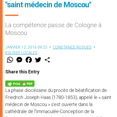
"saint médecin de Moscou"
La compétence passe de Cologne à
Moscou
JANVIER 12, 2016 09:25
CONSTANCE ROQUES
EGLISES LOCALES
W
M
F
T
S
h
e
a
w
h
a
s
c
i
a
t
s
e
t
r
Share this Entry
s
e
b
t
e
A
n
o
e
p
g
o
r
p
e
k
La phase diocésaine du procès de béatification de
r
Friedrich Joseph Haas (1780-1853), appelé le « saint
médecin de Moscou » s’est ouverte dans la
cathédrale de l’Immaculée-Conception de la