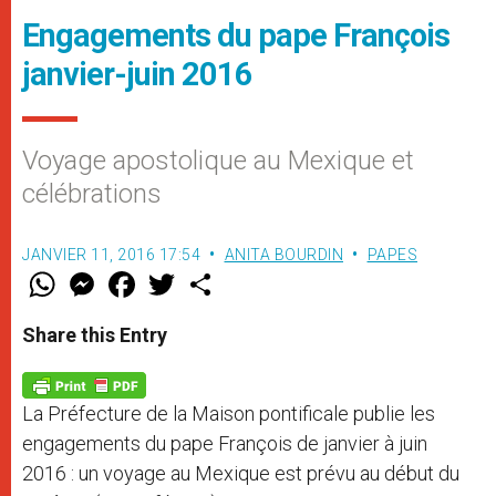
Engagements du pape François
janvier-juin 2016
Voyage apostolique au Mexique et
célébrations
JANVIER 11, 2016 17:54
ANITA BOURDIN
PAPES
W
M
F
T
S
h
e
a
w
h
a
s
c
i
a
t
s
e
t
r
Share this Entry
s
e
b
t
e
A
n
o
e
p
g
o
r
p
e
k
La Préfecture de la Maison pontificale publie les
r
engagements du pape François de janvier à juin
2016 : un voyage au Mexique est prévu au début du