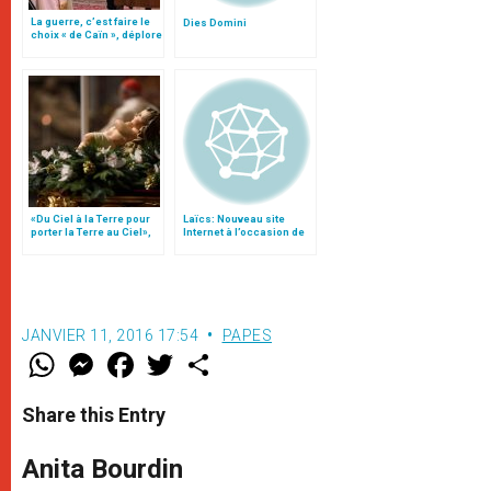
La guerre, c’est faire le
Dies Domini
choix « de Caïn », déplore
le pape François
«Du Ciel à la Terre pour
Laïcs: Nouveau site
porter la Terre au Ciel»,
Internet à l’occasion de
par Mgr Francesco Follo
la Pentecôte
JANVIER 11, 2016 17:54
PAPES
W
M
F
T
S
h
e
a
w
h
a
s
c
i
a
t
s
e
t
r
Share this Entry
s
e
b
t
e
A
n
o
e
p
g
o
r
Anita Bourdin
p
e
k