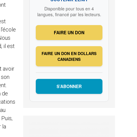
ont
Disponible pour tous en 4
langues, financé par les lecteurs.
est
 l’école
FAIRE UN DON
 Nous
 il est
FAIRE UN DON EN DOLLARS
CANADIENS
t avoir
e son
nt.
S’ABONNER
n de
cations
 au
 Puis,
 la