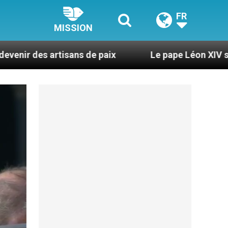
FR
MISSION
isans de paix
Le pape Léon XIV se rendra en Uru