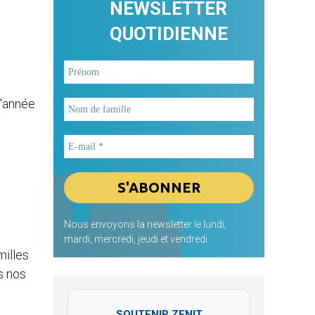
NEWSLETTER
QUOTIDIENNE
l'année
Nous envoyons la newsletter le lundi,
mardi, mercredi, jeudi et vendredi
milles
s nos
SOUTENIR ZENIT