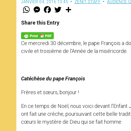
JANVIER 04, 2016 13:45
ZENIT STAFF
AUDIENCE 
W
M
F
T
S
h
e
a
w
h
a
s
c
i
a
t
s
e
t
r
Share this Entry
s
e
b
t
e
A
n
o
e
p
g
o
r
p
e
k
Ce mercredi 30 décembre, le pape François a don
r
civile et troisième de l'Année de la miséricorde.
Catéchèse du pape François
Frères et sœurs, bonjour !
En ce temps de Noël, nous voici devant l’Enfant 
ont fait une crèche, poursuivant cette belle tradi
cœurs le mystère de Dieu qui se fait homme.