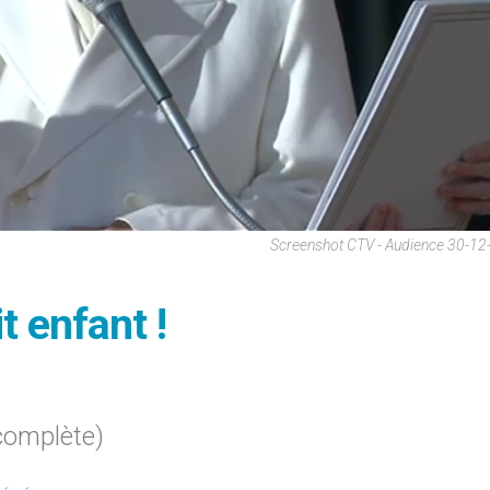
Screenshot CTV - Audience 30-12
it enfant !
complète)