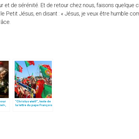
ur et de sérénité. Et de retour chez nous, faisons quelque 
le Petit Jésus, en disant : « Jésus, je veux être humble c
râce.
 pour
"Christus vivit!", texte de
iel»,
la lettre du pape François
Follo
aux jeunes du monde