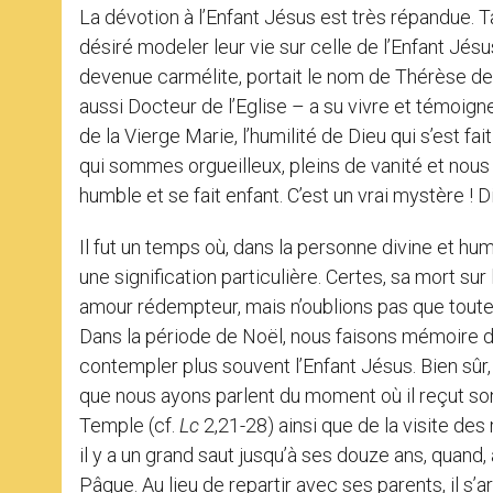
La dévotion à l’Enfant Jésus est très répandue. Ta
désiré modeler leur vie sur celle de l’Enfant Jésu
devenue carmélite, portait le nom de Thérèse de 
aussi Docteur de l’Eglise – a su vivre et témoigner
de la Vierge Marie, l’humilité de Dieu qui s’est f
qui sommes orgueilleux, pleins de vanité et nous c
humble et se fait enfant. C’est un vrai mystère ! 
Il fut un temps où, dans la personne divine et huma
une signification particulière. Certes, sa mort sur
amour rédempteur, mais n’oublions pas que toute 
Dans la période de Noël, nous faisons mémoire de
contempler plus souvent l’Enfant Jésus. Bien sûr,
que nous ayons parlent du moment où il reçut son
Temple (cf.
Lc
2,21-28) ainsi que de la visite des 
il y a un grand saut jusqu’à ses douze ans, quand
Pâque. Au lieu de repartir avec ses parents, il s’