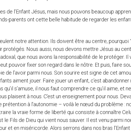
es de l’Enfant Jésus, mais nous pouvons beaucoup appre
ands-parents ont cette belle habitude de regarder les enfan
ulent notre attention. Ils doivent être au centre, pourquoi 
ntir protégés. Nous aussi, nous devons mettre Jésus au cen
adoxal, que nous avons la responsabilité de le protéger. Il 
l veut pouvoir fixer son regard dans le nôtre. Et puis, faire so
oie de l’avoir parmi nous. Son sourire est signe de cet amou
nfants aiment jouer. Faire jouer un enfant, c’est abandonner
s qu’il s’amuse, il nous faut comprendre ce qu’il aime, et n
 nous plaisent à nous. C’est un enseignement pour nous. Dev
prétention à l’autonomie – voilà le nœud du problème : n
raire la vraie forme de liberté qui consiste à connaître Celu
est le Fils de Dieu qui vient nous sauver. Il est venu parmi n
ur et en miséricorde. Alors serrons dans nos bras l’Enfant