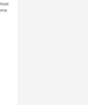
chose
omme