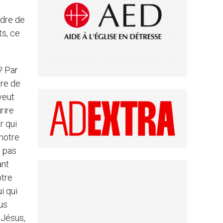
ndre de
ts, ce
? Par
tre de
veut
urire
r qui
 notre
e pas
ant
otre
i qui
ous
 Jésus,