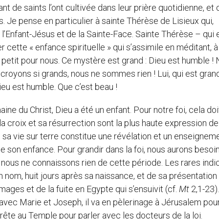
nt de saints l’ont cultivée dans leur prière quotidienne, et 
s. Je pense en particulier à sainte Thérèse de Lisieux qui,
l’Enfant-Jésus et de la Sainte-Face. Sainte Thérèse – qui 
 cette « enfance spirituelle » qui s’assimile en méditant, à
ait petit pour nous. Ce mystère est grand : Dieu est humble !
royons si grands, nous ne sommes rien ! Lui, qui est grand,
Dieu est humble. Que c’est beau !
ine du Christ, Dieu a été un enfant. Pour notre foi, cela doi
 la croix et sa résurrection sont la plus haute expression d
sa vie sur terre constitue une révélation et un enseigneme
 son enfance. Pour grandir dans la foi, nous aurons besoi
 nous ne connaissons rien de cette période. Les rares indi
 nom, huit jours après sa naissance, et de sa présentation
mages et de la fuite en Egypte qui s’ensuivit (cf.
Mt
2,1-23).
, avec Marie et Joseph, il va en pèlerinage à Jérusalem pour
arrête au Temple pour parler avec les docteurs de la loi.