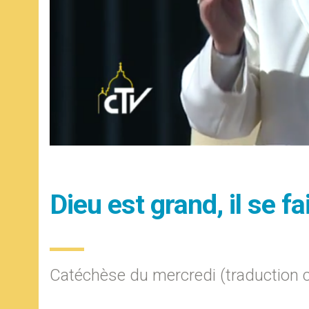
Dieu est grand, il se fa
Catéchèse du mercredi (traduction 