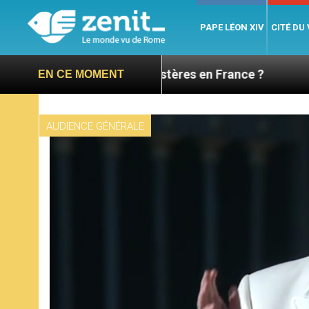
PAPE LÉON XIV
CITÉ DU
ure des monastères en France ?
Visite pastoral
EN CE MOMENT
AUDIENCE GÉNÉRALE