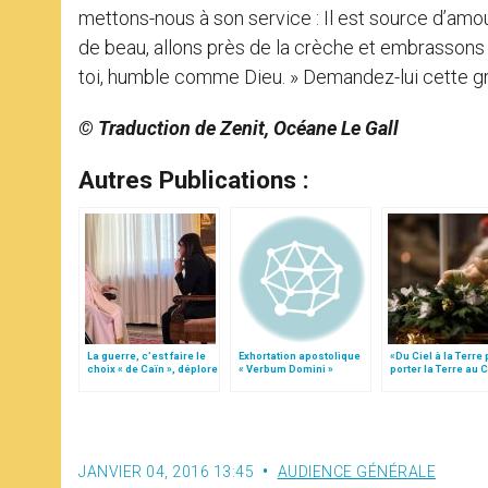
mettons-nous à son service : Il est source d’amo
de beau, allons près de la crèche et embrassons 
toi, humble comme Dieu. » Demandez-lui cette g
© Traduction de Zenit, Océane Le Gall
Autres Publications :
La guerre, c’est faire le
Exhortation apostolique
«Du Ciel à la Terre
choix « de Caïn », déplore
« Verbum Domini »
porter la Terre au C
le pape François
par Mgr Francesco 
JANVIER 04, 2016 13:45
AUDIENCE GÉNÉRALE