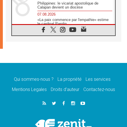
Philippines: le vicariat apostolique de
Calapan devient un diocèse
07.08.2026
«La paix commence par l'empathie» estime
le cardinal Parolin
07.08.2026
En Colombie, «la paix ne s'achète pas avec
une signature»
07.08.2026
Le programme du voyage apostolique du
Pape en France dévoilé
07.08.2026
1ère Conférence continentale sur l'éducation
catholique en Afrique
Qui sommes-nous ?
La propriété
Les services
07.08.2026
Un logo symbolique pour la venue du Pape
Mentions Legales
Droits d’auteur
Contactez-nous
en France
07.08.2026
Cardinal Rossi: «La venue du Pape Léon en
Argentine est un hommage à François»
07.08.2026
Hiroshima et Nagasaki, 81 ans après,
lancement des «dix jours de prière pour la
paix»