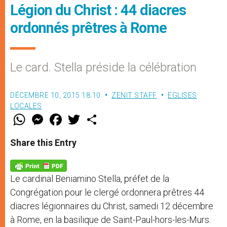
Légion du Christ : 44 diacres
ordonnés prêtres à Rome
Le card. Stella préside la célébration
DÉCEMBRE 10, 2015 18:10
ZENIT STAFF
EGLISES
LOCALES
W
M
F
T
S
h
e
a
w
h
a
s
c
i
a
t
s
e
t
r
Share this Entry
s
e
b
t
e
A
n
o
e
p
g
o
r
p
e
k
Le cardinal Beniamino Stella, préfet de la
r
Congrégation pour le clergé ordonnera prêtres 44
diacres légionnaires du Christ, samedi 12 décembre
à Rome, en la basilique de Saint-Paul-hors-les-Murs.