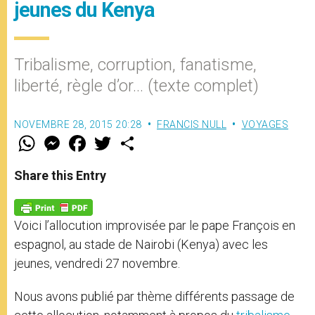
jeunes du Kenya
Tribalisme, corruption, fanatisme,
liberté, règle d’or… (texte complet)
NOVEMBRE 28, 2015 20:28
FRANCIS NULL
VOYAGES
W
M
F
T
S
h
e
a
w
h
a
s
c
i
a
t
s
e
t
r
Share this Entry
s
e
b
t
e
A
n
o
e
p
g
o
r
p
e
k
Voici l’allocution improvisée par le pape François en
r
espagnol, au stade de Nairobi (Kenya) avec les
jeunes, vendredi 27 novembre.
Nous avons publié par thème différents passage de