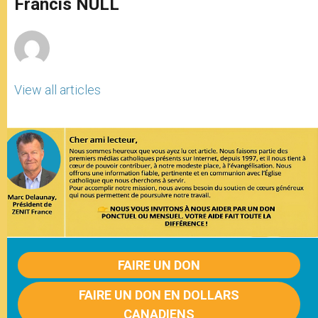
Francis NULL
p
e
k
r
View all articles
FAIRE UN DON
FAIRE UN DON EN DOLLARS
CANADIENS