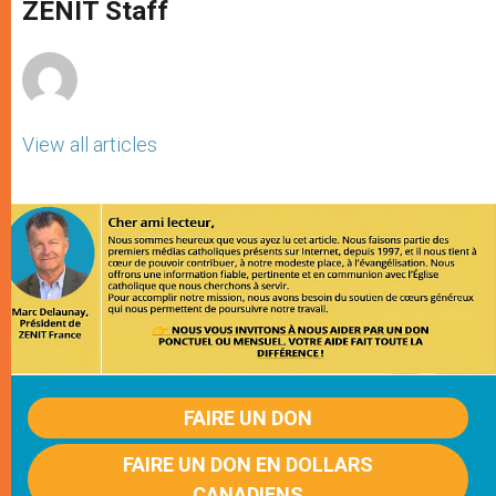
p
g
o
r
ZENIT Staff
p
e
k
r
View all articles
FAIRE UN DON
FAIRE UN DON EN DOLLARS
CANADIENS