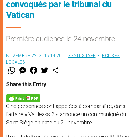
convoqués par le tribunal du
Vatican
Première audience le 24 novembre
NOVEMBRE 22, 2015 14:20
ZENIT STAFF
EGLISES
LOCALES
W
M
F
T
S
h
e
a
w
h
a
s
c
i
a
t
s
e
t
r
Share this Entry
s
e
b
t
e
A
n
o
e
p
g
o
r
p
e
k
Cinq personnes sont appelées à comparaître, dans
r
l’affaire « Vatileaks 2 », annonce un communiqué du
Saint-Siège en date du 21 novembre.
Il s’agit de Mgr Vallejo, et de son secrétaire, M. Maio,