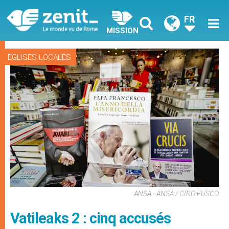
FR
MISSION
EGLISES LOCALES
ANSA - ANSA / CIRO FUSCO
Vatileaks 2 : cinq accusés