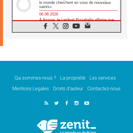
le monde cherchent en vous de nouveaux
saints»
06.08.2026
À Assise, le cardinal Pizzaballa affirme que
«les chrétiens veulent la paix»
06.08.2026
Au Mexique, le cardinal Parolin invite à être
aux côtés des marginalisées
06.08.2026
À Assise, le Pape invite les jeunes à
«construire la civilisation de l'amour»
05.08.2026
La visite du Pape en Argentine portera «un
message de paix et de dignité humaine»
Qui sommes-nous ?
La propriété
Les services
05.08.2026
Mentions Legales
Droits d’auteur
Contactez-nous
«La visite du Pape en Uruguay renforcera
l'espérance» affirme Mgr Tróccoli
05.08.2026
Le nonce en Ukraine: «Il est inquiétant
d'entendre ceux qui bénissent la guerre»
05.08.2026
Léon XIV au Pérou, une lueur d'espoir pour
un peuple en quête de paix