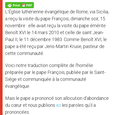
A
n
o
e
p
g
o
r
p
e
k
L’Église luthérienne évangélique de Rome, via Sicilia,
r
a reçu la visite du pape François, dimanche soir, 15
novembre : elle avait reçu la visite du pape émérite
Benoît XVI le 14 mars 2010 et celle de saint Jean-
Paul II, le 11 décembre 1983. Comme Benoît XVI, le
pape a été reçu par Jens-Martin Kruse, pasteur de
cette communauté.
Voici notre traduction complète de l’homélie
préparée par le pape François, publiée par le Saint-
Siège et communiquée à la communauté
évangélique.
Mais le pape a prononcé son allocution d’abondance
du cœur et nous publions
ici
les paroles qu’il a
prononcées.