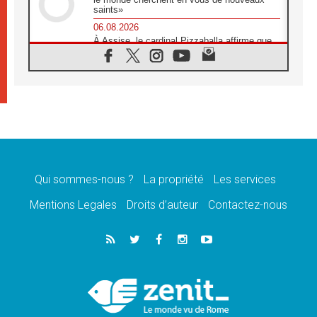
saints»
06.08.2026
À Assise, le cardinal Pizzaballa affirme que
«les chrétiens veulent la paix»
06.08.2026
Au Mexique, le cardinal Parolin invite à être
aux côtés des marginalisées
06.08.2026
À Assise, le Pape invite les jeunes à
«construire la civilisation de l'amour»
05.08.2026
La visite du Pape en Argentine portera «un
message de paix et de dignité humaine»
Qui sommes-nous ?
La propriété
Les services
05.08.2026
Mentions Legales
Droits d’auteur
Contactez-nous
«La visite du Pape en Uruguay renforcera
l'espérance» affirme Mgr Tróccoli
05.08.2026
Le nonce en Ukraine: «Il est inquiétant
d'entendre ceux qui bénissent la guerre»
05.08.2026
Léon XIV au Pérou, une lueur d'espoir pour
un peuple en quête de paix