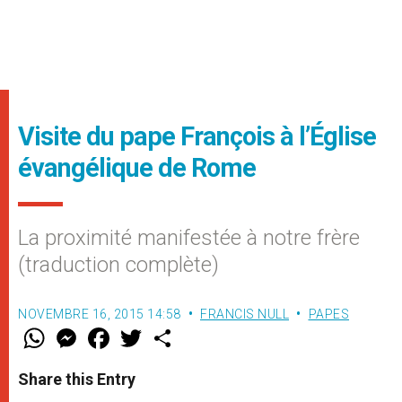
Visite du pape François à l’Église
évangélique de Rome
La proximité manifestée à notre frère
(traduction complète)
NOVEMBRE 16, 2015 14:58
FRANCIS NULL
PAPES
W
M
F
T
S
h
e
a
w
h
a
s
c
i
a
t
s
e
t
r
Share this Entry
s
e
b
t
e