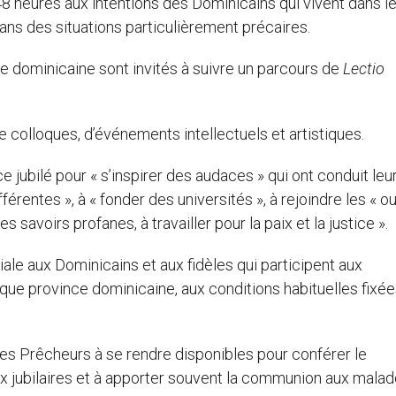
8 heures aux intentions des Dominicains qui vivent dans l
ans des situations particulièrement précaires.
le dominicaine sont invités à suivre un parcours de
Lectio
e colloques, d’événements intellectuels et artistiques.
ce jubilé pour « s’inspirer des audaces » qui ont conduit leu
érentes », à « fonder des universités », à rejoindre les « o
s savoirs profanes, à travailler pour la paix et la justice ».
le aux Dominicains et aux fidèles qui participent aux
que province dominicaine, aux conditions habituelles fixée
es Prêcheurs à se rendre disponibles pour conférer le
ux jubilaires et à apporter souvent la communion aux malad