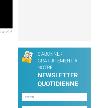
ña - N.N.
S'ABONNER
GRATUITEMENT À
NOTRE
NEWSLETTER
QUOTIDIENNE