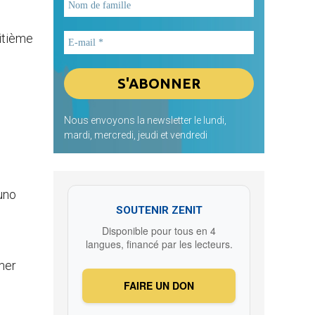
uitième
Nous envoyons la newsletter le lundi,
mardi, mercredi, jeudi et vendredi
uno
SOUTENIR ZENIT
Disponible pour tous en 4
langues, financé par les lecteurs.
mer
FAIRE UN DON