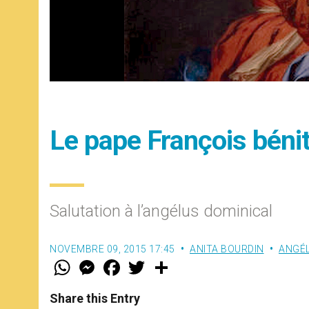
Le pape François bénit
Salutation à l’angélus dominical
NOVEMBRE 09, 2015 17:45
ANITA BOURDIN
ANGÉ
W
M
F
T
S
h
e
a
w
h
a
s
c
i
a
t
s
e
t
r
Share this Entry
s
e
b
t
e