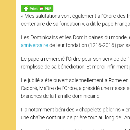
A
n
o
e
p
g
o
r
p
e
k
« Mes salutations vont également à l’Ordre des f
r
centenaire de sa fondation », a dit le pape Franç
Les Dominicains et les Dominicaines du monde, et 
anniversaire
de leur fondation (1216-2016) par 
Le pape a remercié l’Ordre pour son service de l’
remplisse de sa bénédiction. Et merci infiniment p
Le jubilé a été ouvert solennellement à Rome en 
Cadoré, Maître de l’Ordre, a présidé une messe 
branches de la Famille dominicaine.
Il a notamment béni des « chapelets pèlerins »
une chaîne continue de prière tout au long de l’An