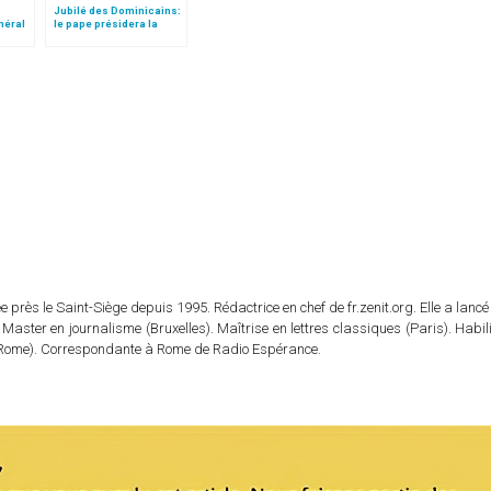
Jubilé des Dominicains:
néral
le pape présidera la
cheurs
messe de clôture au
Latran
 près le Saint-Siège depuis 1995. Rédactrice en chef de fr.zenit.org. Elle a lancé 
 Master en journalisme (Bruxelles). Maîtrise en lettres classiques (Paris). Habil
e (Rome). Correspondante à Rome de Radio Espérance.