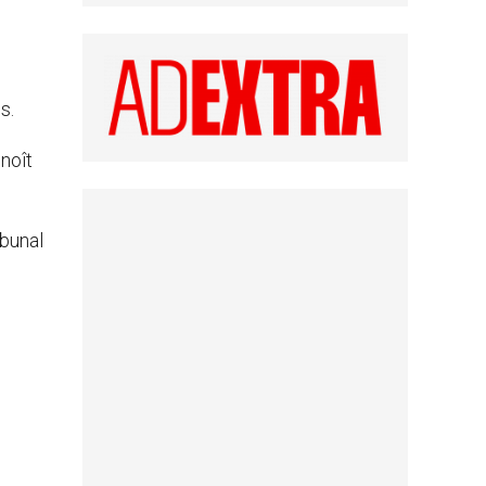
s.
enoît
ibunal