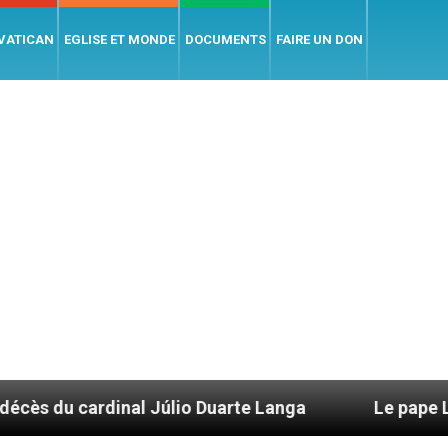
 VATICAN
EGLISE ET MONDE
DOCUMENTS
FAIRE UN DON
Júlio Duarte Langa
Le pape Léon XIV évoque un