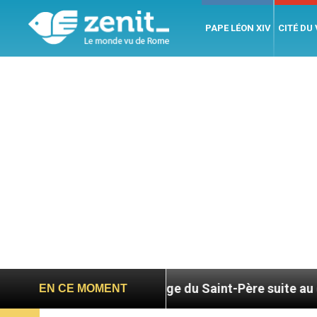
PAPE LÉON XIV
CITÉ DU
Hommage du Saint-Père suite au décès du cardinal 
EN CE MOMENT