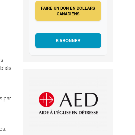
e
FAIRE UN DON EN DOLLARS
CANADIENS
S’ABONNER
rs
ubliés
s par
es.