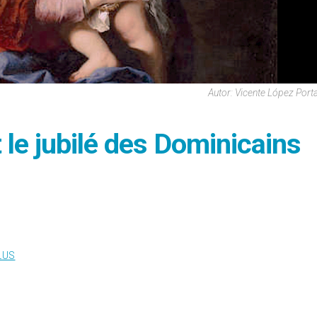
Autor: Vicente López Porta
 le jubilé des Dominicains
LUS