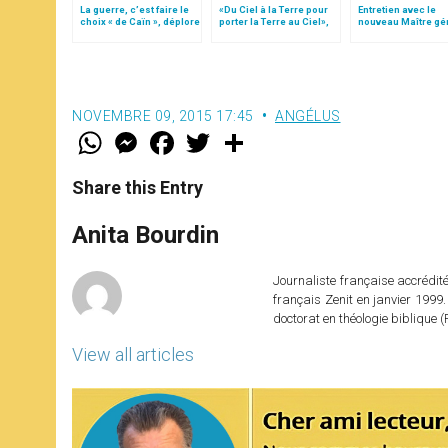
La guerre, c’est faire le
«Du Ciel à la Terre pour
Entretien avec le
choix « de Caïn », déplore
porter la Terre au Ciel»,
nouveau Maître gé
le pape François
par Mgr Francesco Follo
de l´ordre des Prê
NOVEMBRE 09, 2015 17:45
ANGÉLUS
W
M
F
T
S
h
e
a
w
h
a
s
c
i
a
t
s
e
t
r
Share this Entry
s
e
b
t
e
A
n
o
e
p
g
o
r
Anita Bourdin
p
e
k
r
Journaliste française accréditée
français Zenit en janvier 1999.
doctorat en théologie bibliqu
View all articles