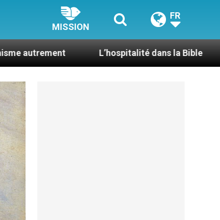
FR
MISSION
L’hospitalité dans la Bible
Le cardinal A