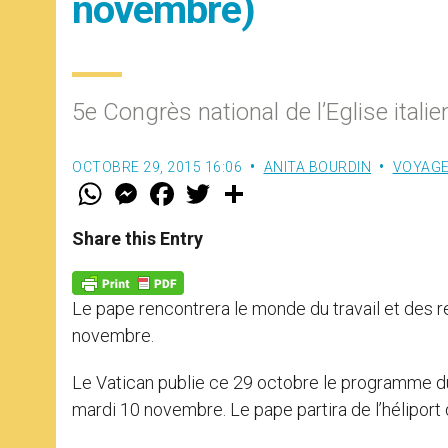
novembre)
5e Congrès national de l’Eglise itali
OCTOBRE 29, 2015 16:06
ANITA BOURDIN
VOYAG
W
M
F
T
S
h
e
a
w
h
a
s
c
i
a
t
s
e
t
r
Share this Entry
s
e
b
t
e
A
n
o
e
p
g
o
r
p
e
k
Le pape rencontrera le monde du travail et des re
r
novembre.
Le Vatican publie ce 29 octobre le programme du
mardi 10 novembre. Le pape partira de l’héliport d