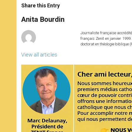
t
s
e
t
r
Share this Entry
s
e
b
t
e
A
n
o
e
p
g
o
r
Anita Bourdin
p
e
k
r
Journaliste française accréditée
français Zenit en janvier 1999.
doctorat en théologie bibliqu
View all articles