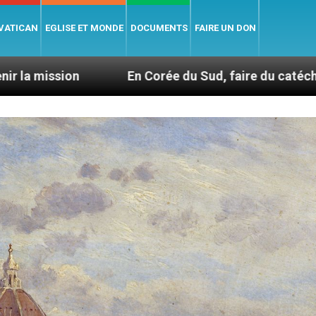
 VATICAN
EGLISE ET MONDE
DOCUMENTS
FAIRE UN DON
En Corée du Sud, faire du catéchisme autrement