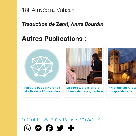
18h Arrivée au Vatican
Traduction de Zenit, Anita Bourdin
Autres Publications :
Italie : le pape à Florence
La guerre, c’est faire le
« Fratelli tutti »: le 
et à Prato le 10 novembre
choix « de Caïn », déplore
complet de la 3e
le pape François
encyclique du pap
François
OCTOBRE 29, 2015 16:06
VOYAGES
W
M
F
T
S
h
e
a
w
h
a
s
c
i
a