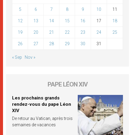
5
6
7
8
9
10
11
12
13
14
15
16
17
18
19
20
21
22
23
24
25
26
27
28
29
30
31
« Sep
Nov »
PAPE LÉON XIV
Les prochains grands
rendez-vous du pape Léon
XIV
De retour au Vatican, après trois
semaines de vacances