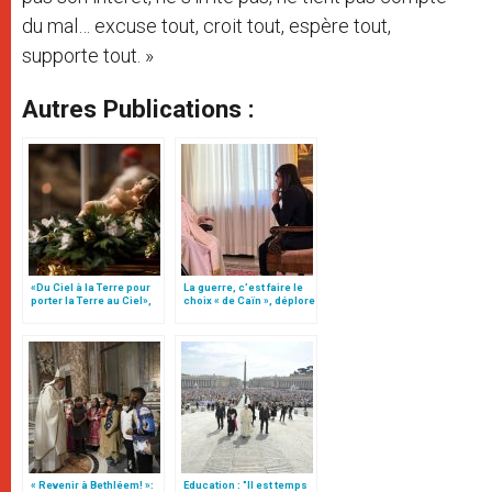
du mal… excuse tout, croit tout, espère tout,
supporte tout. »
Autres Publications :
«Du Ciel à la Terre pour
La guerre, c’est faire le
porter la Terre au Ciel»,
choix « de Caïn », déplore
par Mgr Francesco Follo
le pape François
« Revenir à Bethléem! »:
Education : "Il est temps