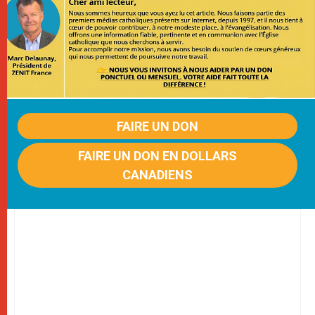
FAIRE UN DON
FAIRE UN DON EN DOLLARS
CANADIENS