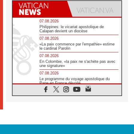
07.08.2026
Philippines: le vicariat apostolique de
Calapan devient un diocèse
07.08.2026
«La paix commence par l'empathie» estime
le cardinal Parolin
07.08.2026
En Colombie, «la paix ne s'achète pas avec
une signature»
07.08.2026
Le programme du voyage apostolique du
Pape en France dévoilé
07.08.2026
1ère Conférence continentale sur l'éducation
catholique en Afrique
07.08.2026
Un logo symbolique pour la venue du Pape
en France
07.08.2026
Cardinal Rossi: «La venue du Pape Léon en