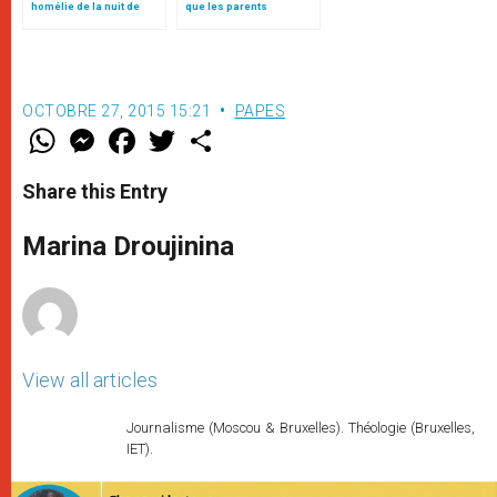
homélie de la nuit de
que les parents
Noël (texte complet)
reviennent de leur exil"
OCTOBRE 27, 2015 15:21
PAPES
W
M
F
T
S
h
e
a
w
h
a
s
c
i
a
t
s
e
t
r
Share this Entry
s
e
b
t
e
A
n
o
e
p
g
o
r
Marina Droujinina
p
e
k
r
View all articles
Journalisme (Moscou & Bruxelles). Théologie (Bruxelles,
IET).