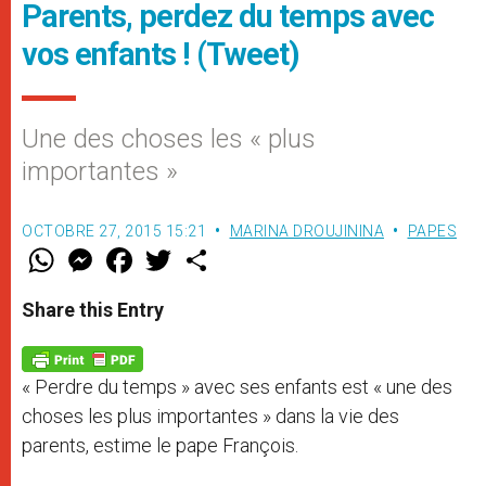
Parents, perdez du temps avec
vos enfants ! (Tweet)
Une des choses les « plus
importantes »
OCTOBRE 27, 2015 15:21
MARINA DROUJININA
PAPES
W
M
F
T
S
h
e
a
w
h
a
s
c
i
a
t
s
e
t
r
Share this Entry
s
e
b
t
e
A
n
o
e
p
g
o
r
p
e
k
« Perdre du temps » avec ses enfants est « une des
r
choses les plus importantes » dans la vie des
parents, estime le pape François.