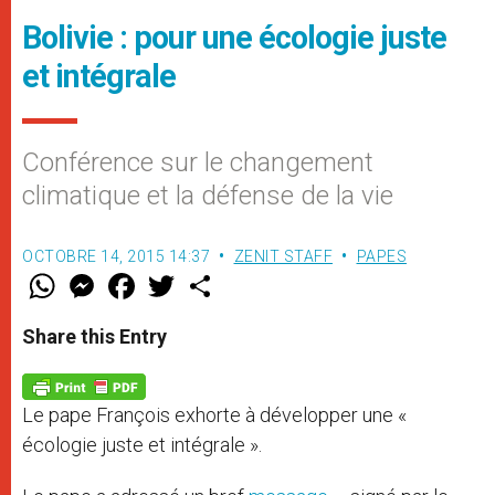
Bolivie : pour une écologie juste
et intégrale
Conférence sur le changement
climatique et la défense de la vie
OCTOBRE 14, 2015 14:37
ZENIT STAFF
PAPES
W
M
F
T
S
h
e
a
w
h
a
s
c
i
a
t
s
e
t
r
Share this Entry
s
e
b
t
e
A
n
o
e
p
g
o
r
p
e
k
Le pape François exhorte à développer une «
r
écologie juste et intégrale ».