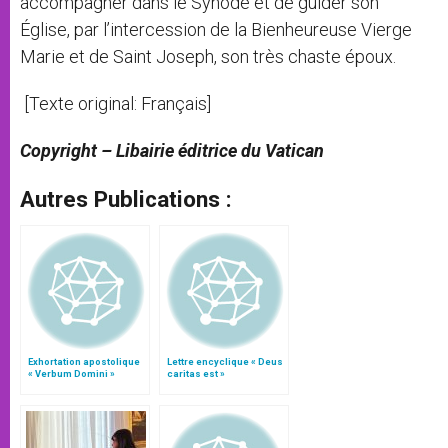
accompagner dans le Synode et de guider son
Église, par l’intercession de la Bienheureuse Vierge
Marie et de Saint Joseph, son très chaste époux.
[Texte original: Français]
Copyright – Libairie éditrice du Vatican
Autres Publications :
Exhortation apostolique
Lettre encyclique « Deus
« Verbum Domini »
caritas est »