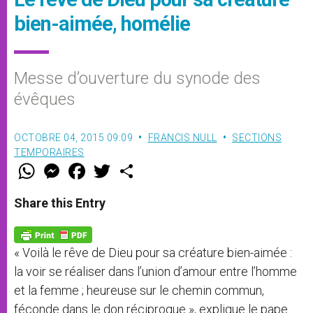
bien-aimée, homélie
Messe d’ouverture du synode des
évêques
OCTOBRE 04, 2015 09:09
FRANCIS NULL
SECTIONS
TEMPORAIRES
W
M
F
T
S
h
e
a
w
h
a
s
c
i
a
t
s
e
t
r
Share this Entry
s
e
b
t
e
A
n
o
e
p
g
o
r
p
e
k
« Voilà le rêve de Dieu pour sa créature bien-aimée :
r
la voir se réaliser dans l’union d’amour entre l’homme
et la femme ; heureuse sur le chemin commun,
féconde dans le don réciproque », explique le pape