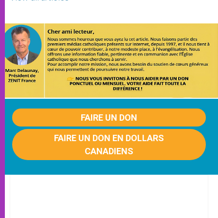
FAIRE UN DON
FAIRE UN DON EN DOLLARS
CANADIENS