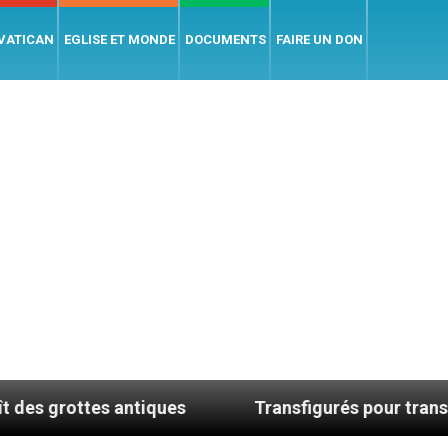
 VATICAN
EGLISE ET MONDE
DOCUMENTS
FAIRE UN DON
s antiques
Transfigurés pour transformer le m