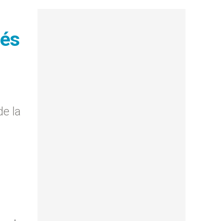
rés
de la