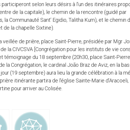
participeront selon leurs désirs à l’un des itinéraires prop
ntre de la capitale), le chemin de la rencontre (guidé par
as, la Communauté Sant’ Egidio, Talitha Kum), et le chemin d
 de la chapelle Sixtine).
 veillée de prière, place Saint-Pierre, présidée par Mgr J
de la CIVCSVA [Congrégation pour les instituts de vie con
et témoignage du 18 septembre (20h30, place Saint-Pierre)
e la Congrégation, le cardinal João Braz de Aviz, en la bas
jour (19 septembre) aura lieu la grande célébration à la m
rière itinérante partira de l’église Sainte-Marie d’Aracoeli,
tine pour arriver au Colisée.