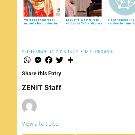
Vierges consacrées :
La guerre, c’est faire le
Vie consacrée : « L
nouvelle Instruction du
choix « de Caïn », déplore
service de l’autorit
Vatican
le pape François
l’obéissance »
SEPTEMBRE 04, 2015 14:32
MISÉRICORDE
W
M
F
T
S
h
e
a
w
h
a
s
c
i
a
t
s
e
t
r
Share this Entry
s
e
b
t
e
A
n
o
e
p
g
o
r
ZENIT Staff
p
e
k
r
View all articles