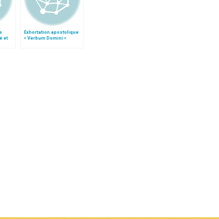
e
Exhortation apostolique
é et
« Verbum Domini »