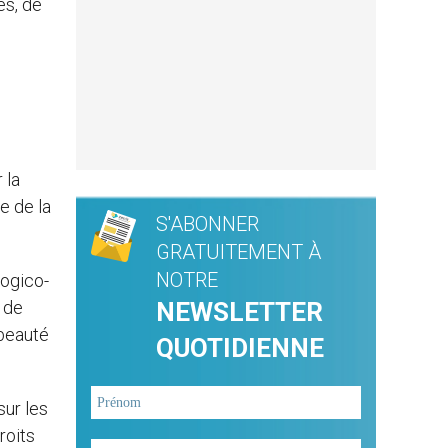
es, de
 la
e de la
S'ABONNER
GRATUITEMENT À
NOTRE
logico-
 de
NEWSLETTER
 beauté
QUOTIDIENNE
sur les
roits