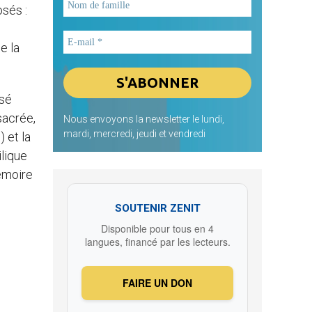
osés :
e la
osé
sacrée,
Nous envoyons la newsletter le lundi,
mardi, mercredi, jeudi et vendredi
 et la
ilique
émoire
SOUTENIR ZENIT
Disponible pour tous en 4
langues, financé par les lecteurs.
FAIRE UN DON