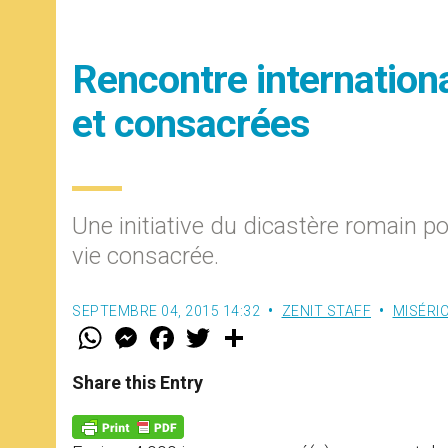
Rencontre internation
et consacrées
Une initiative du dicastère romain po
vie consacrée.
SEPTEMBRE 04, 2015 14:32
ZENIT STAFF
MISÉRI
W
M
F
T
S
h
e
a
w
h
a
s
c
i
a
t
s
e
t
r
Share this Entry
s
e
b
t
e
A
n
o
e
p
g
o
r
p
e
k