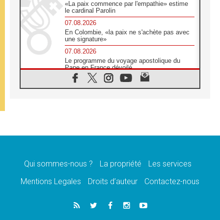
«La paix commence par l'empathie» estime
le cardinal Parolin
07.08.2026
En Colombie, «la paix ne s'achète pas avec
une signature»
07.08.2026
Le programme du voyage apostolique du
Pape en France dévoilé
07.08.2026
1ère Conférence continentale sur l'éducation
catholique en Afrique
07.08.2026
Un logo symbolique pour la venue du Pape
en France
07.08.2026
Cardinal Rossi: «La venue du Pape Léon en
Argentine est un hommage à François»
Qui sommes-nous ?
La propriété
Les services
07.08.2026
Hiroshima et Nagasaki, 81 ans après,
Mentions Legales
Droits d’auteur
Contactez-nous
lancement des «dix jours de prière pour la
paix»
06.08.2026
Préparatifs des JMJ 2027 à Séoul: «c'est
passionnant et l'impatience est immense!»