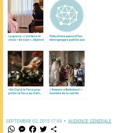
La guerre, c’est faire le
Fukushima aujourd'hui,
choix « de Caïn », déplore
témoignages publiés par
le pape François
« Eglises d'Asie »
«Du Ciel à la Terre pour
« Revenir à Bethléem! »:
porter la Terre au Ciel»,
homélie de la nuit de
par Mgr Francesco Follo
Noël (texte complet)
SEPTEMBRE 02, 2015 17:03
AUDIENCE GÉNÉRALE
W
M
F
T
S
h
e
a
w
h