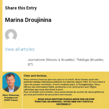
a
s
c
i
a
t
s
e
t
r
Share this Entry
s
e
b
t
e
A
n
o
e
p
g
o
r
Marina Droujinina
p
e
k
r
View all articles
Journalisme (Moscou & Bruxelles). Théologie (Bruxelles,
IET).