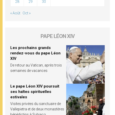
28
29
30
« Août
Oct »
PAPE LÉON XIV
Les prochains grands
rendez-vous du pape Léon
XIV
De retour au Vatican, après trois
semaines de vacances
Le pape Léon XIV poursuit
ses haltes spirituelles
estivales
Visites privées du sanctuaire de
Vallepietra et de deux monastères
bénédictins à Subiaco