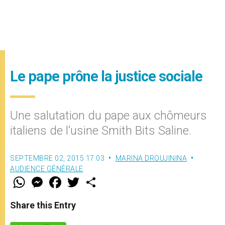
Le pape prône la justice sociale
Une salutation du pape aux chômeurs
italiens de l’usine Smith Bits Saline.
SEPTEMBRE 02, 2015 17:03
MARINA DROUJININA
AUDIENCE GÉNÉRALE
W
M
F
T
S
h
e
a
w
h
a
s
c
i
a
t
s
e
t
r
Share this Entry
s
e
b
t
e
A
n
o
e