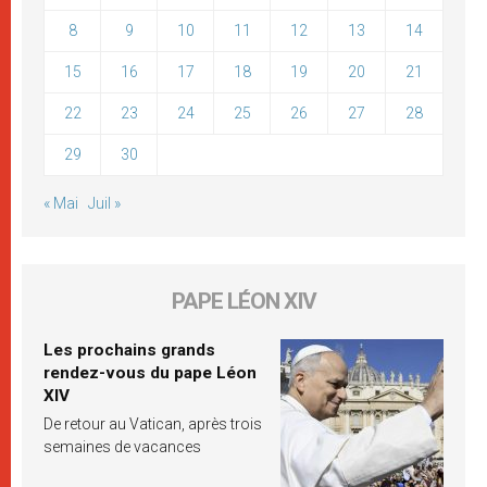
8
9
10
11
12
13
14
15
16
17
18
19
20
21
22
23
24
25
26
27
28
29
30
« Mai
Juil »
PAPE LÉON XIV
Les prochains grands
rendez-vous du pape Léon
XIV
De retour au Vatican, après trois
semaines de vacances