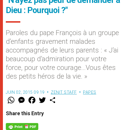
Dieu : Pourquoi ?"
Paroles du pape François à un groupe
d’enfants gravement malades
accompagnés de leurs parents : « J’ai
beaucoup d’admiration pour votre
force, pour votre courage…Vous êtes
des petits héros de la vie. »
JUIN 02, 2015 09:19
ZENIT STAFF
PAPES
W
M
F
T
S
h
e
a
w
h
a
s
c
i
a
t
s
e
t
r
Share this Entry
s
e
b
t
e
A
n
o
e
p
g
o
r