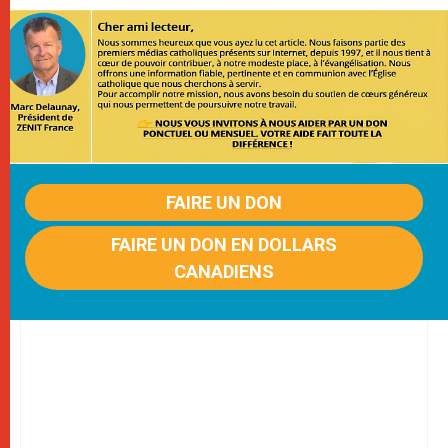
FAIRE UN DON
FAIRE UN DON EN DOLLARS
CANADIENS