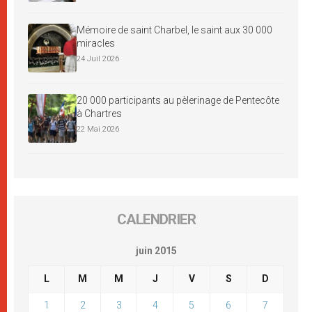
Mémoire de saint Charbel, le saint aux 30 000
miracles
24 Juil 2026
20 000 participants au pèlerinage de Pentecôte
à Chartres
22 Mai 2026
CALENDRIER
juin 2015
L
M
M
J
V
S
D
1
2
3
4
5
6
7