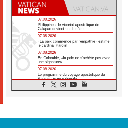
07.08.2026
Philippines: le vicariat apostolique de
Calapan devient un diocèse
07.08.2026
«La paix commence par l'empathie» estime
le cardinal Parolin
07.08.2026
En Colombie, «la paix ne s'achète pas avec
une signature»
07.08.2026
Le programme du voyage apostolique du
Pape en France dévoilé
07.08.2026
1ère Conférence continentale sur l'éducation
catholique en Afrique
07.08.2026
Un logo symbolique pour la venue du Pape
en France
07.08.2026
Cardinal Rossi: «La venue du Pape Léon en