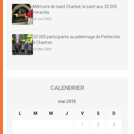
Mémoire de saint Charbel, le saint aux 30 000
miracles
24 Juil 2026
20 000 participants au pèlerinage de Pentecôte
à Chartres
22 Mai 2026
CALENDRIER
mai 2015
L
M
M
J
V
S
D
1
2
3