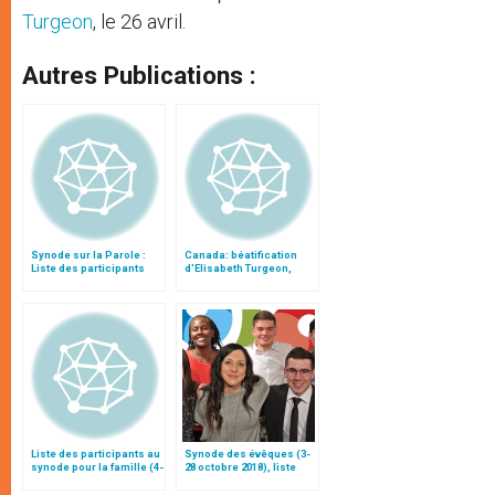
Turgeon
, le 26 avril.
Autres Publications :
Synode sur la Parole :
Canada: béatification
Liste des participants
d'Elisabeth Turgeon,
dimanche prochain, à
Rimouski
Liste des participants au
Synode des évêques (3-
synode pour la famille (4-
28 octobre 2018), liste
25 octobre)
des participants