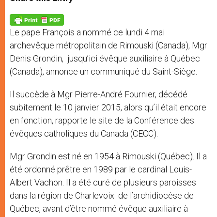
s
e
b
t
e
A
n
o
e
p
g
o
r
p
e
k
Le pape François a nommé ce lundi 4 mai
r
archevêque métropolitain de Rimouski (Canada), Mgr
Denis Grondin, jusqu’ici évêque auxiliaire à Québec
(Canada), annonce un communiqué du Saint-Siège.
Il succède à Mgr Pierre-André Fournier, décédé
subitement le 10 janvier 2015, alors qu’il était encore
en fonction, rapporte le site de la Conférence des
évêques catholiques du Canada (CECC).
Mgr Grondin est né en 1954 à Rimouski (Québec). Il a
été ordonné prêtre en 1989 par le cardinal Louis-
Albert Vachon. Il a été curé de plusieurs paroisses
dans la région de Charlevoix de l’archidiocèse de
Québec, avant d’être nommé évêque auxiliaire à