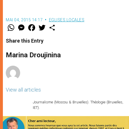
MAI 04, 2015 14:17
EGLISES LOCALES
W
M
F
T
S
h
e
a
w
h
a
s
c
i
a
t
s
e
t
r
Share this Entry
s
e
b
t
e
A
n
o
e
p
g
o
r
Marina Droujinina
p
e
k
r
View all articles
Journalisme (Moscou & Bruxelles). Théologie (Bruxelles,
IET).