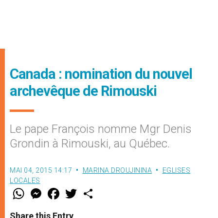
Canada : nomination du nouvel
archevêque de Rimouski
Le pape François nomme Mgr Denis
Grondin à Rimouski, au Québec.
MAI 04, 2015 14:17
MARINA DROUJININA
EGLISES
LOCALES
W
M
F
T
S
h
e
a
w
h
a
s
c
i
a
t
s
e
t
r
Share this Entry