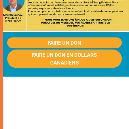
FAIRE UN DON
FAIRE UN DON EN DOLLARS
CANADIENS