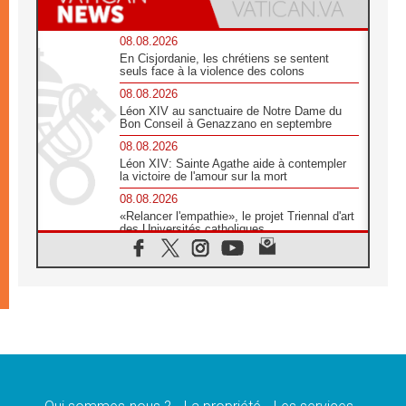
08.08.2026
En Cisjordanie, les chrétiens se sentent
seuls face à la violence des colons
08.08.2026
Léon XIV au sanctuaire de Notre Dame du
Bon Conseil à Genazzano en septembre
08.08.2026
Léon XIV: Sainte Agathe aide à contempler
la victoire de l'amour sur la mort
08.08.2026
«Relancer l'empathie», le projet Triennal d'art
des Universités catholiques
08.08.2026
Signis 2026, donner la parole aux religieuses
catholiques
08.08.2026
Au Bangladesh, l'Église accompagne les
Dalits sur le chemin de la dignité
07.08.2026
Philippines: le vicariat apostolique de
Calapan devient un diocèse