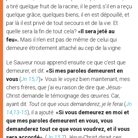
a tiré quelque fruit de la racine, il le perd; s’il en a reçu
quelque grâce, quelques biens, il en est dépouillé, et
par là il est privé de tout secours et de la vie. Et
quelle sera la fin de tout cela?
«Il sera jeté au
feu».
Mais il n’en est pas de même de celui qui
demeure étroitement attaché au cep de la vigne.
Le Sauveur nous apprend ensuite ce que c’est que
demeurer, et dit:
«Si mes paroles demeurent en
vous
(
Jn 15,7
)». Vous le voyez bien maintenant, mes
chers frères, que j’ai eu raison de dire que Jésus-
Christ demande le témoignage des œuvres. Car,
ayant dit:
Tout ce que vous demanderez, je le ferai
(
Jn
14,13-15
), il a ajouté:
«Si vous demeurez en moi et
que mes paroles demeurent en vous, vous
demanderez tout ce que vous voudrez, et il vous
sera accordé».
(
Jn 15,7
) Jésus-Christ disait ces