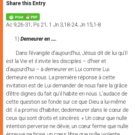
t
s
e
t
r
Share this Entry
s
e
b
t
e
A
n
o
e
p
g
o
r
p
e
k
Ac 9,26-31; Ps 21; 1 Jn 3,18-24; Jn 15,1-8
r
1)
Demeurer en ….
Dans l’évangile d’aujourd’hui, Jésus dit de lui qu’Il
est la Vie et il invite les disciples – d’hier et
d’aujourd’hui – à
demeurer en
Lui comme Lui
demeure en nous. La première réponse à cette
invitation est de Lui demander de nous faire la grâce
d’être dignes du fait qu’il habite en nous. L’audace de
cette question se fonde sur ce que Dieu a lui-même
dit: il a promis d’habiter, de
demeurer dans
le cœur de
ceux qui sont droits et sincères. « Un cœur que nulle
intention perverse ne dévie, un cœur ferme que nulle
épreuve ne brise, un cœur libre que nulle violente