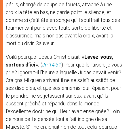
périls, chargé de coups de fouets, attaché à une
croix la tête en bas, ne garde point le silence; et
comme si ç’eût été en songe qu’il souffrait tous ces
tourments, il parle avec toute sorte de liberté et
d’assurance, mais non pas avant la croix, avant la
mort du divin Sauveur.
Voilà pourquoi Jésus-Christ disait:
«Levez-vous,
sortons d’ici».
(
Jn 14,31
) Pour quelle raison, je vous
prie? Ignorait-il l’heure à laquelle Judas devait venir?
Craignait-il qu’en arrivant il ne se saisît aussitôt de
ses disciples, et que ses ennemis, qui l’épiaient pour
le prendre, ne se jetassent sur eux, avant qu’ils
eussent prêché et répandu dans le monde
l’excellente doctrine qu’il leur avait enseignée? Loin
de nous cette pensée tout à fait indigne de sa
Majesté. S’il ne craignait rien de tout cela, pourquoi