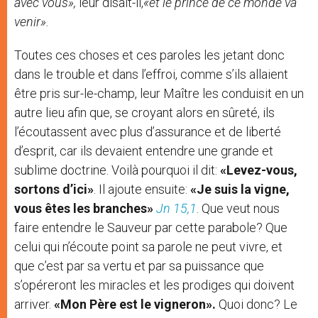
avec vous»,
leur disait-il,
«et le prince de ce monde va
venir».
Toutes ces choses et ces paroles les jetant donc
dans le trouble et dans l’effroi, comme s’ils allaient
être pris sur-le-champ, leur Maître les conduisit en un
autre lieu afin que, se croyant alors en sûreté, ils
l’écoutassent avec plus d’assurance et de liberté
d’esprit, car ils devaient entendre une grande et
sublime doctrine. Voilà pourquoi il dit:
«Levez-vous,
sortons d’ici»
. Il ajoute ensuite:
«Je suis la vigne,
vous êtes les branches»
Jn 15,1
. Que veut nous
faire entendre le Sauveur par cette parabole? Que
celui qui n’écoute point sa parole ne peut vivre, et
que c’est par sa vertu et par sa puissance que
s’opéreront les miracles et les prodiges qui doivent
arriver.
«Mon Père est le vigneron».
Quoi donc? Le