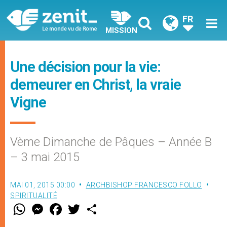
FR
MISSION
Une décision pour la vie:
demeurer en Christ, la vraie
Vigne
Vème Dimanche de Pâques – Année B
– 3 mai 2015
MAI 01, 2015 00:00
ARCHBISHOP FRANCESCO FOLLO
SPIRITUALITÉ
W
M
F
T
S
h
e
a
w
h
a
s
c
i
a