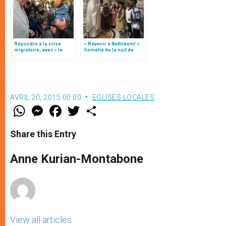
Répondre à la crise
« Revenir à Bethléem! »:
migratoire, avec « le
homélie de la nuit de
style de l’humanité »!
Noël (texte complet)
(texte complet)
AVRIL 20, 2015 00:00
EGLISES LOCALES
W
M
F
T
S
h
e
a
w
h
a
s
c
i
a
t
s
e
t
r
Share this Entry
s
e
b
t
e
A
n
o
e
p
g
o
r
Anne Kurian-Montabone
p
e
k
r
View all articles