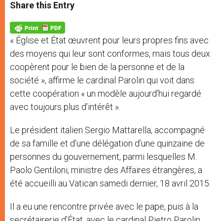
t
s
e
t
r
Share this Entry
s
e
b
t
e
A
n
o
e
p
g
o
r
p
e
k
« Église et État œuvrent pour leurs propres fins avec
r
des moyens qui leur sont conformes, mais tous deux
coopèrent pour le bien de la personne et de la
société », affirme le cardinal Parolin qui voit dans
cette coopération « un modèle aujourd’hui regardé
avec toujours plus d’intérêt ».
Le président italien Sergio Mattarella, accompagné
de sa famille et d’une délégation d’une quinzaine de
personnes du gouvernement, parmi lesquelles M.
Paolo Gentiloni, ministre des Affaires étrangères, a
été accueilli au Vatican samedi dernier, 18 avril 2015.
Il a eu une rencontre privée avec le pape, puis à la
secrétairerie d’État, avec le cardinal Pietro Parolin