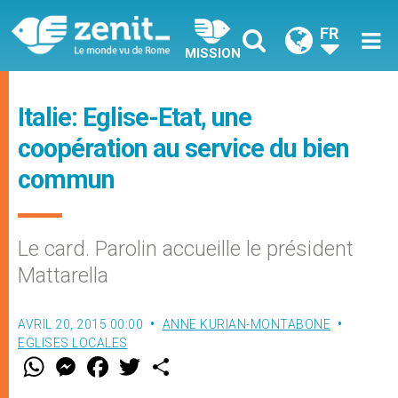
FR
MISSION
Italie: Eglise-Etat, une
coopération au service du bien
commun
Le card. Parolin accueille le président
Mattarella
AVRIL 20, 2015 00:00
ANNE KURIAN-MONTABONE
EGLISES LOCALES
W
M
F
T
S
h
e
a
w
h
a
s
c
i
a