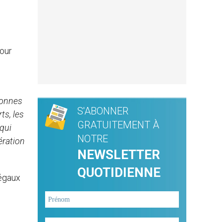
pour
sonnes
S'ABONNER
ts, les
GRATUITEMENT À
qui
NOTRE
ération
NEWSLETTER
QUOTIDIENNE
légaux