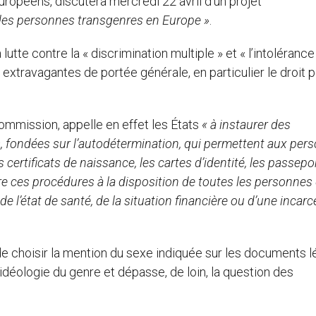
uropéens, discutera mercredi 22 avril d’un projet
e des personnes transgenres en Europe »
.
lutte contre la « discrimination multiple » et « l’intolérance
 extravagantes de portée générale, en particulier le droit 
commission, appelle en effet les États
« à instaurer des
, fondées sur l’autodétermination, qui permettent aux per
ertificats de naissance, les cartes d’identité, les passepor
re ces procédures à la disposition de toutes les personnes 
e l’état de santé, de la situation financière ou d’une incarc
e de choisir la mention du sexe indiquée sur les documents 
’idéologie du genre et dépasse, de loin, la question des