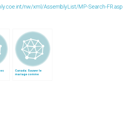
ly.coe.int/nw/xml/AssemblyList/MP-Search-FR.asp
des
Canada: Sauver le
:
mariage comme
é de
institution fondamentale
reconnue par l'État