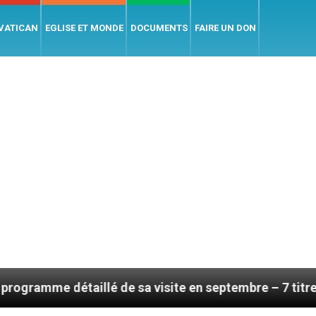
 VATICAN
EGLISE ET MONDE
DOCUMENTS
FAIRE UN DON
aillé de sa visite en septembre – 7 titres, vendredi 7