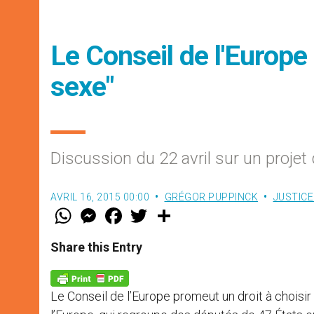
Le Conseil de l'Europe 
sexe"
Discussion du 22 avril sur un projet 
AVRIL 16, 2015 00:00
GRÉGOR PUPPINCK
JUSTICE
W
M
F
T
S
h
e
a
w
h
a
s
c
i
a
t
s
e
t
r
Share this Entry
s
e
b
t
e
A
n
o
e
p
g
o
r
p
e
k
Le Conseil de l’Europe promeut un droit à choisir
r