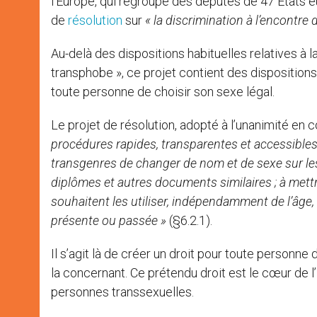
l’Europe, qui regroupe des députés de 47 États e
de
résolution
sur
« la discrimination à l’encontr
Au-delà des dispositions habituelles relatives à la 
transphobe », ce projet contient des dispositions
toute personne de choisir son sexe légal.
Le projet de résolution, adopté à l’unanimité en 
procédures rapides, transparentes et accessibles
transgenres de changer de nom et de sexe sur les c
diplômes et autres documents similaires ; à mett
souhaitent les utiliser, indépendamment de l’âge, d
présente ou passée »
(§6.2.1).
Il s’agit là de créer un droit pour toute personn
la concernant. Ce prétendu droit est le cœur de l
personnes transsexuelles.