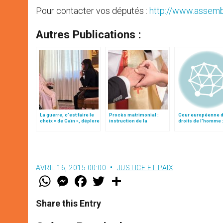
Pour contacter vos députés :
http://www.assemb
Autres Publications :
La guerre, c’est faire le
Procès matrimonial :
Cour européenne 
choix « de Caïn », déplore
instruction de la
droits de l'homme 
le pape François
Congrégation pour
mariage et "identit
l'éducation catholique
genre"
AVRIL 16, 2015 00:00
JUSTICE ET PAIX
W
M
F
T
S
h
e
a
w
h
a
s
c
i
a
t
s
e
t
r
Share this Entry
s
e
b
t
e
A
n
o
e