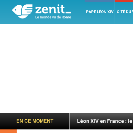
PAPE LÉON XIV
CITÉ DU
igratoires
Léon XIV en France : le programme dét
EN CE MOMENT