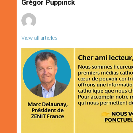
p
g
o
r
Grégor Puppinck
p
e
k
r
View all articles