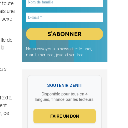
r toute
ais une
e sexe
lle de
la
Nous envoyons la newsletter le lundi,
mardi, mercredi, jeudi et vendredi
iers
SOUTENIR ZENIT
Disponible pour tous en 4
texte,
langues, financé par les lecteurs.
ment
n, ce
FAIRE UN DON