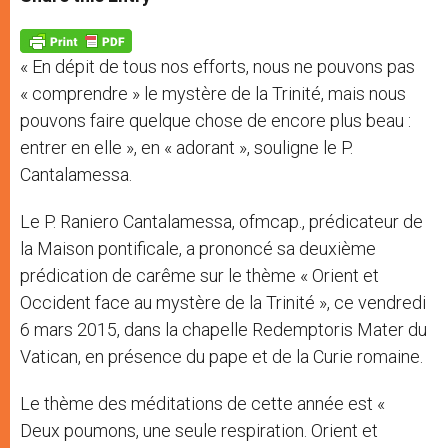
s
e
b
t
e
A
n
o
e
p
g
o
r
p
e
k
« En dépit de tous nos efforts, nous ne pouvons pas
r
« comprendre » le mystère de la Trinité, mais nous
pouvons faire quelque chose de encore plus beau :
entrer en elle », en « adorant », souligne le P.
Cantalamessa.
Le P. Raniero Cantalamessa, ofmcap., prédicateur de
la Maison pontificale, a prononcé sa deuxième
prédication de carême sur le thème « Orient et
Occident face au mystère de la Trinité », ce vendredi
6 mars 2015, dans la chapelle Redemptoris Mater du
Vatican, en présence du pape et de la Curie romaine.
Le thème des méditations de cette année est «
Deux poumons, une seule respiration. Orient et