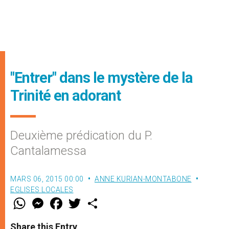
"Entrer" dans le mystère de la
Trinité en adorant
Deuxième prédication du P.
Cantalamessa
MARS 06, 2015 00:00
ANNE KURIAN-MONTABONE
EGLISES LOCALES
W
M
F
T
S
h
e
a
w
h
a
s
c
i
a
t
s
e
t
r
Share this Entry