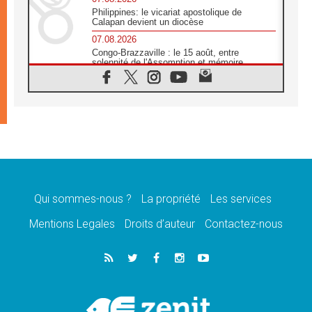
Philippines: le vicariat apostolique de
Calapan devient un diocèse
07.08.2026
Congo-Brazzaville : le 15 août, entre
solennité de l'Assomption et mémoire
nationale
07.08.2026
«La paix commence par l'empathie» estime
le cardinal Parolin
07.08.2026
En Colombie, «la paix ne s'achète pas avec
une signature»
07.08.2026
Le programme du voyage apostolique du
Pape en France dévoilé
Qui sommes-nous ?
La propriété
Les services
07.08.2026
Mentions Legales
Droits d’auteur
Contactez-nous
1ère Conférence continentale sur l'éducation
catholique en Afrique
07.08.2026
Un logo symbolique pour la venue du Pape
en France
07.08.2026
Cardinal Rossi: «La venue du Pape Léon en