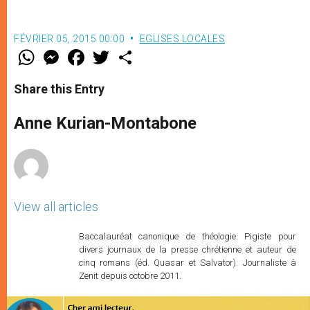
FÉVRIER 05, 2015 00:00
EGLISES LOCALES
W
M
F
T
S
h
e
a
w
h
a
s
c
i
a
t
s
e
t
r
Share this Entry
s
e
b
t
e
A
n
o
e
p
g
o
r
Anne Kurian-Montabone
p
e
k
r
View all articles
Baccalauréat canonique de théologie. Pigiste pour
divers journaux de la presse chrétienne et auteur de
cinq romans (éd. Quasar et Salvator). Journaliste à
Zenit depuis octobre 2011.