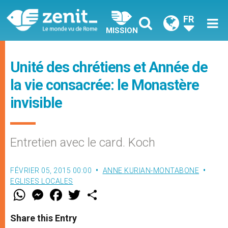
FR
MISSION
Unité des chrétiens et Année de
la vie consacrée: le Monastère
invisible
Entretien avec le card. Koch
FÉVRIER 05, 2015 00:00
ANNE KURIAN-MONTABONE
EGLISES LOCALES
W
M
F
T
S
h
e
a
w
h
a
s
c
i
a
t
s
e
t
r
Share this Entry
s
e
b
t
e