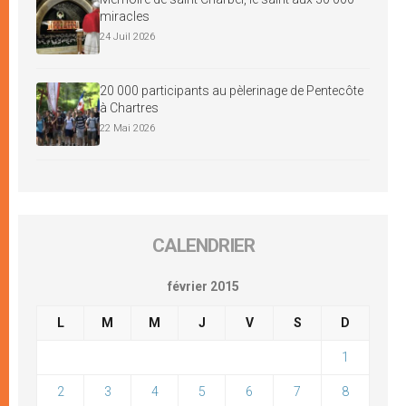
miracles
24 Juil 2026
20 000 participants au pèlerinage de Pentecôte
à Chartres
22 Mai 2026
CALENDRIER
février 2015
L
M
M
J
V
S
D
1
2
3
4
5
6
7
8