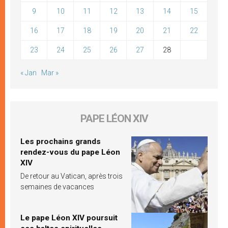
9
10
11
12
13
14
15
16
17
18
19
20
21
22
23
24
25
26
27
28
« Jan
Mar »
PAPE LÉON XIV
Les prochains grands
rendez-vous du pape Léon
XIV
De retour au Vatican, après trois
semaines de vacances
Le pape Léon XIV poursuit