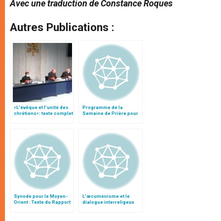
Avec une traduction de Constance Roques
Autres Publications :
«L’évêque et l’unité des
Programme de la
chrétiens»: texte complet
Semaine de Prière pour
du C.P. pour la promotion
l'Unité des Chrétiens
de l’unité
2003
Synode pour le Moyen-
L’œcumenisme et le
Orient : Texte du Rapport
dialogue interreligeux
après le débat général
sous le Pontificat de
Jean Paul II