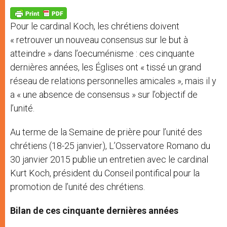
A
n
o
e
p
g
o
r
p
e
k
Pour le cardinal Koch, les chrétiens doivent
r
« retrouver un nouveau consensus sur le but à
atteindre » dans l’oecuménisme : ces cinquante
dernières années, les Églises ont « tissé un grand
réseau de relations personnelles amicales », mais il y
a « une absence de consensus » sur l’objectif de
l’unité.
Au terme de la Semaine de prière pour l’unité des
chrétiens (18-25 janvier), L’Osservatore Romano du
30 janvier 2015 publie un entretien avec le cardinal
Kurt Koch, président du Conseil pontifical pour la
promotion de l’unité des chrétiens.
Bilan de ces cinquante dernières années