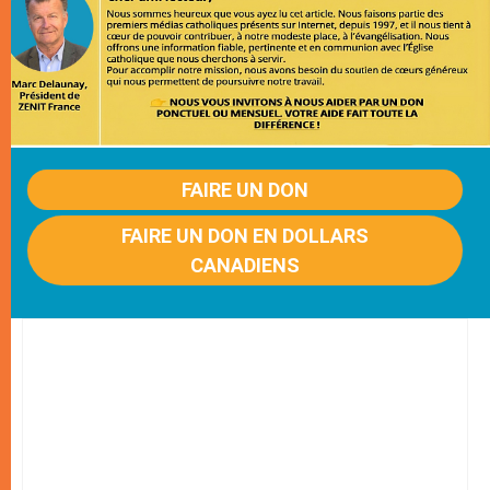
FAIRE UN DON
FAIRE UN DON EN DOLLARS
CANADIENS