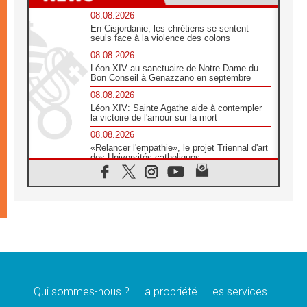
08.08.2026
En Cisjordanie, les chrétiens se sentent
seuls face à la violence des colons
08.08.2026
Léon XIV au sanctuaire de Notre Dame du
Bon Conseil à Genazzano en septembre
08.08.2026
Léon XIV: Sainte Agathe aide à contempler
la victoire de l'amour sur la mort
08.08.2026
«Relancer l'empathie», le projet Triennal d'art
des Universités catholiques
08.08.2026
Signis 2026, donner la parole aux religieuses
catholiques
08.08.2026
Au Bangladesh, l'Église accompagne les
Dalits sur le chemin de la dignité
07.08.2026
Philippines: le vicariat apostolique de
Calapan devient un diocèse
Qui sommes-nous ?
La propriété
Les services
07.08.2026
Congo-Brazzaville: le 15 août, entre solennité