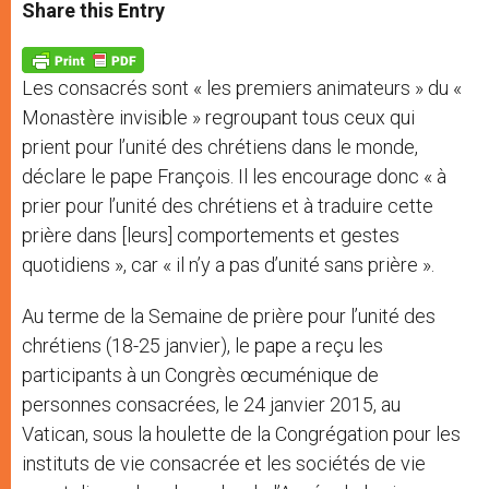
t
s
e
t
r
Share this Entry
s
e
b
t
e
A
n
o
e
p
g
o
r
p
e
k
Les consacrés sont « les premiers animateurs » du «
r
Monastère invisible » regroupant tous ceux qui
prient pour l’unité des chrétiens dans le monde,
déclare le pape François. Il les encourage donc « à
prier pour l’unité des chrétiens et à traduire cette
prière dans [leurs] comportements et gestes
quotidiens », car « il n’y a pas d’unité sans prière ».
Au terme de la Semaine de prière pour l’unité des
chrétiens (18-25 janvier), le pape a reçu les
participants à un Congrès œcuménique de
personnes consacrées, le 24 janvier 2015, au
Vatican, sous la houlette de la Congrégation pour les
instituts de vie consacrée et les sociétés de vie