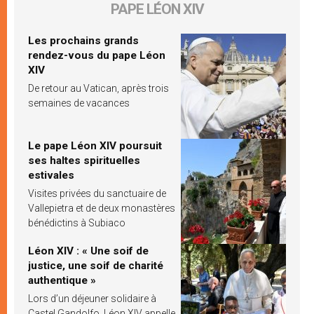
PAPE LÉON XIV
Les prochains grands
rendez-vous du pape Léon
XIV
De retour au Vatican, après trois
semaines de vacances
Le pape Léon XIV poursuit
ses haltes spirituelles
estivales
Visites privées du sanctuaire de
Vallepietra et de deux monastères
bénédictins à Subiaco
Léon XIV : « Une soif de
justice, une soif de charité
authentique »
Lors d’un déjeuner solidaire à
Castel Gandolfo, Léon XIV appelle