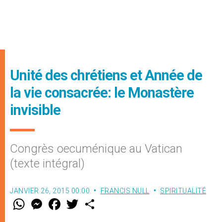
Unité des chrétiens et Année de
la vie consacrée: le Monastère
invisible
Congrès oecuménique au Vatican
(texte intégral)
JANVIER 26, 2015 00:00
FRANCIS NULL
SPIRITUALITÉ
W
M
F
T
S
h
e
a
w
h
a
s
c
i
a