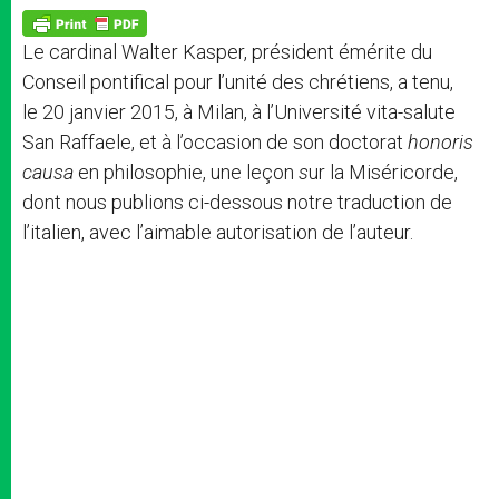
A
n
o
e
p
g
o
r
p
e
k
Le cardinal Walter Kasper, président émérite du
r
Conseil pontifical pour l’unité des chrétiens, a tenu,
le 20 janvier 2015, à Milan, à l’Université vita-salute
San Raffaele, et à l’occasion de son doctorat
honoris
causa
en philosophie, une leçon
s
ur la Miséricorde,
dont nous publions ci-dessous notre traduction de
l’italien, avec l’aimable autorisation de l’auteur.