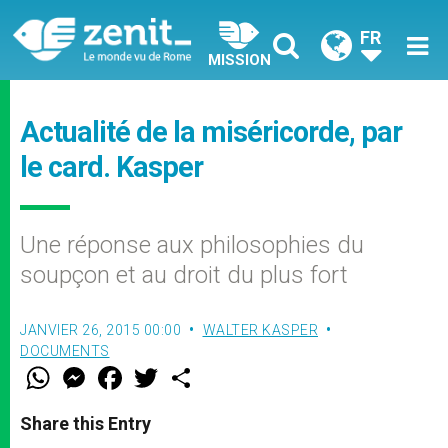
FR
MISSION
Actualité de la miséricorde, par
le card. Kasper
Une réponse aux philosophies du
soupçon et au droit du plus fort
JANVIER 26, 2015 00:00
WALTER KASPER
DOCUMENTS
W
M
F
T
S
h
e
a
w
h
a
s
c
i
a
t
s
e
t
r
Share this Entry
s
e
b
t
e