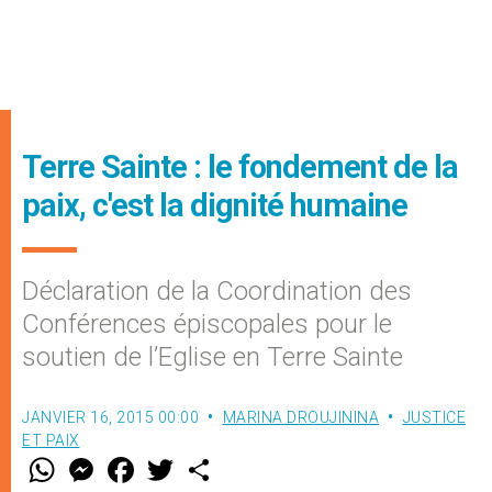
Terre Sainte : le fondement de la
paix, c'est la dignité humaine
Déclaration de la Coordination des
Conférences épiscopales pour le
soutien de l’Eglise en Terre Sainte
JANVIER 16, 2015 00:00
MARINA DROUJININA
JUSTICE
ET PAIX
W
M
F
T
S
h
e
a
w
h