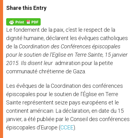
a
s
c
i
a
t
s
e
t
r
Share this Entry
s
e
b
t
e
A
n
o
e
p
g
o
r
p
e
k
Le fondement de la paix, c’est le respect de la
r
dignité humaine, déclarent les évêques catholiques
de la
Coordination des Conférences épiscopales
pour le soutien de l’Eglise en Terre Sainte, 15 janvier
2015. Ils disent leur
admiration pour la petite
communauté chrétienne de Gaza.
Les évêques de la Coordination des conférences
épiscopales pour le soutien de l’Église en Terre
Sainte représentent seize pays européens et le
continent américain. La déclaration, en date du 15
janvier, a été publiée par le Conseil des conférences
épiscopales d’Europe (
CCEE
).