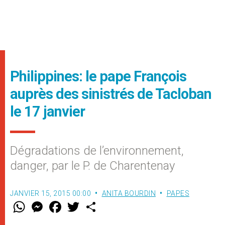
Philippines: le pape François
auprès des sinistrés de Tacloban
le 17 janvier
Dégradations de l’environnement,
danger, par le P. de Charentenay
JANVIER 15, 2015 00:00
ANITA BOURDIN
PAPES
W
M
F
T
S
h
e
a
w
h
a
s
c
i
a