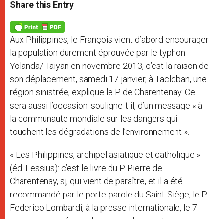
t
s
e
t
r
Share this Entry
s
e
b
t
e
A
n
o
e
p
g
o
r
p
e
k
Aux Philippines, le François vient d’abord encourager
r
la population durement éprouvée par le typhon
Yolanda/Haiyan en novembre 2013, c’est la raison de
son déplacement, samedi 17 janvier, à Tacloban, une
région sinistrée, explique le P. de Charentenay. Ce
sera aussi l’occasion, souligne-t-il, d’un message « à
la communauté mondiale sur les dangers qui
touchent les dégradations de l’environnement ».
« Les Philippines, archipel asiatique et catholique »
(éd. Lessius): c’est le livre du P. Pierre de
Charentenay, sj, qui vient de paraître, et il a été
recommandé par le porte-parole du Saint-Siège, le P.
Federico Lombardi, à la presse internationale, le 7