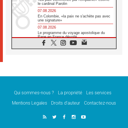
le cardinal Parolin
07.08.2026
En Colombie, «la paix ne s'achète pas avec
une signature»
07.08.2026
Le programme du voyage apostolique du
Pape en France dévoilé
07.08.2026
1ère Conférence continentale sur l'éducation
catholique en Afrique
07.08.2026
Un logo symbolique pour la venue du Pape
en France
07.08.2026
Cardinal Rossi: «La venue du Pape Léon en
Argentine est un hommage à François»
Qui sommes-nous ?
La propriété
Les services
07.08.2026
Hiroshima et Nagasaki, 81 ans après,
Mentions Legales
Droits d’auteur
Contactez-nous
lancement des «dix jours de prière pour la
paix»
06.08.2026
Préparatifs des JMJ 2027 à Séoul: «c'est
passionnant et l'impatience est immense!»