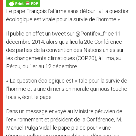
p
g
o
r
p
e
k
Le pape François l’affirme sans détour : « La question
r
écologique est vitale pour la survie de l’homme ».
Il publie en effet un tweet sur @Pontifex_fr ce 11
décembre 2014, alors qu’a lieu la 20e Conférence
des parties de la convention des Nations unies sur
les changements climatiques (COP20), à Lima, au
Pérou, du 1er au 12 décembre.
« La question écologique est vitale pour la survie de
l’homme et a une dimension morale qui nous touche
tous », écrit le pape.
Dans un message envoyé au Ministre péruvien de
l’environnement et président de la Conférence, M.
Manuel Pulga Vidal, le pape plaide pour « une
réponse collective responsable, qui dépasse les