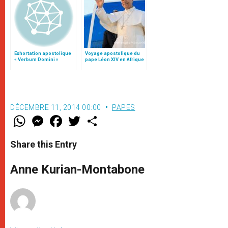
Exhortation apostolique
Voyage apostolique du
« Verbum Domini »
pape Léon XIV en Afrique
DÉCEMBRE 11, 2014 00:00
PAPES
W
M
F
T
S
h
e
a
w
h
a
s
c
i
a
t
s
e
t
r
Share this Entry
s
e
b
t
e
A
n
o
e
p
g
o
r
Anne Kurian-Montabone
p
e
k
r