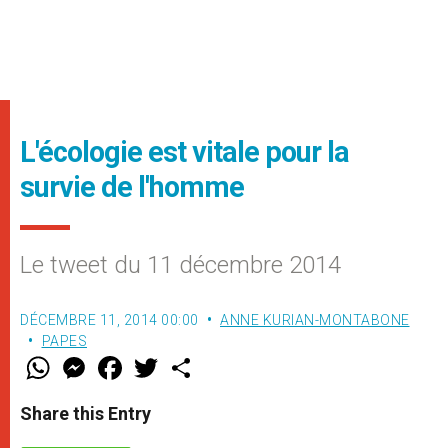
L'écologie est vitale pour la
survie de l'homme
Le tweet du 11 décembre 2014
DÉCEMBRE 11, 2014 00:00
ANNE KURIAN-MONTABONE
PAPES
W
M
F
T
S
h
e
a
w
h
a
s
c
i
a
t
s
e
t
r
Share this Entry
s
e
b
t
e
A
n
o
e