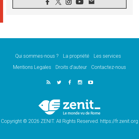
08.08.2026
Signis 2026, donner la parole aux religieuses
catholiques
08.08.2026
Au Bangladesh, l'Église accompagne les
Dalits sur le chemin de la dignité
07.08.2026
Philippines: le vicariat apostolique de
Calapan devient un diocèse
Qui sommes-nous ?
La propriété
Les services
07.08.2026
Congo-Brazzaville: le 15 août, entre solennité
Mentions Legales
Droits d’auteur
Contactez-nous
de l'Assomption et mémoire nationale
07.08.2026
«La paix commence par l'empathie» estime
le cardinal Parolin
07.08.2026
En Colombie, «la paix ne s'achète pas avec
une signature»
Copyright © 2026 ZENIT. All Rights Reserved. https://fr.zenit.org