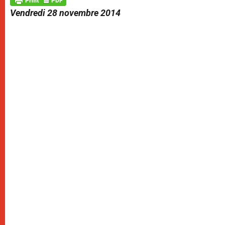
p
e
k
Vendredi 28 novembre 2014
r