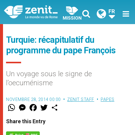
FR
MISSION
Turquie: récapitulatif du
programme du pape François
Un voyage sous le signe de
l’oecuménisme
NOVEMBRE 28, 2014 00:00
ZENIT STAFF
PAPES
W
M
F
T
S
h
e
a
w
h
a
s
c
i
a
t
s
e
t
r
Share this Entry
s
e
b
t
e
A
n
o
e
p
g
o
r