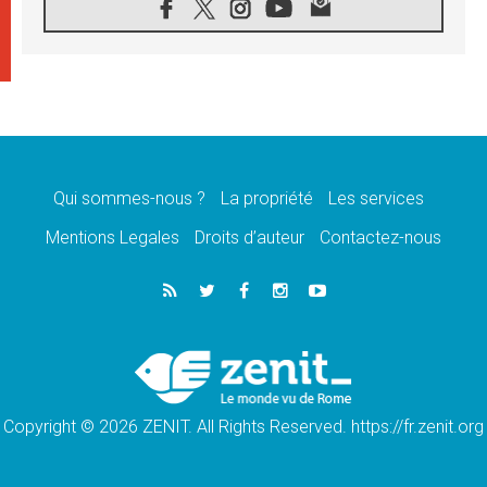
08.08.2026
Léon XIV au sanctuaire de Notre Dame du
Bon Conseil à Genazzano en septembre
08.08.2026
Léon XIV: Sainte Agathe aide à contempler
la victoire de l'amour sur la mort
08.08.2026
«Relancer l'empathie», le projet Triennal d'art
des Universités catholiques
Qui sommes-nous ?
La propriété
Les services
08.08.2026
Signis 2026, donner la parole aux religieuses
Mentions Legales
Droits d’auteur
Contactez-nous
catholiques
08.08.2026
Au Bangladesh, l'Église accompagne les
Dalits sur le chemin de la dignité
07.08.2026
Philippines: le vicariat apostolique de
Calapan devient un diocèse
Copyright © 2026 ZENIT. All Rights Reserved. https://fr.zenit.org