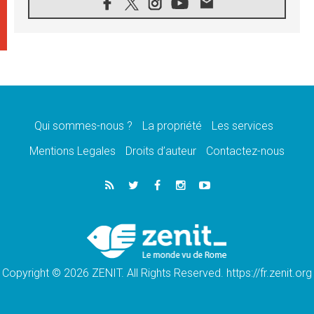
07.08.2026
Congo-Brazzaville : le 15 août, entre
solennité de l'Assomption et mémoire
nationale
07.08.2026
«La paix commence par l'empathie» estime
le cardinal Parolin
07.08.2026
En Colombie, «la paix ne s'achète pas avec
une signature»
Qui sommes-nous ?
La propriété
Les services
07.08.2026
Mentions Legales
Droits d’auteur
Contactez-nous
Le programme du voyage apostolique du
Pape en France dévoilé
07.08.2026
1ère Conférence continentale sur l'éducation
catholique en Afrique
07.08.2026
Un logo symbolique pour la venue du Pape
en France
Copyright © 2026 ZENIT. All Rights Reserved. https://fr.zenit.org