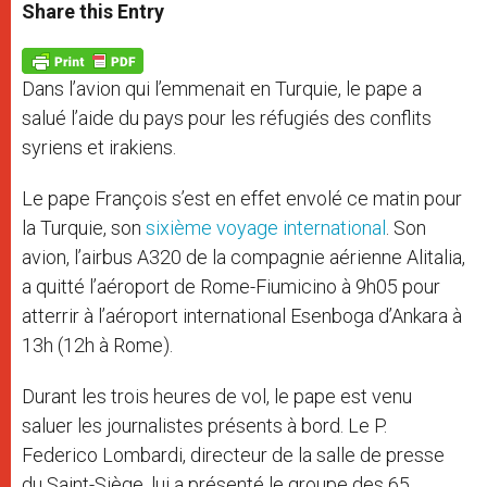
t
s
e
t
r
Share this Entry
s
e
b
t
e
A
n
o
e
p
g
o
r
p
e
k
Dans l’avion qui l’emmenait en Turquie, le pape a
r
salué l’aide du pays pour les réfugiés des conflits
syriens et irakiens.
Le pape François s’est en effet envolé ce matin pour
la Turquie, son
sixième voyage international
. Son
avion, l’airbus A320 de la compagnie aérienne Alitalia,
a quitté l’aéroport de Rome-Fiumicino à 9h05 pour
atterrir à l’aéroport international Esenboga d’Ankara à
13h (12h à Rome).
Durant les trois heures de vol, le pape est venu
saluer les journalistes présents à bord. Le P.
Federico Lombardi, directeur de la salle de presse
du Saint-Siège, lui a présenté le groupe des 65