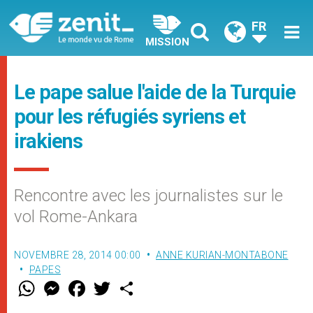
FR
MISSION
Le pape salue l'aide de la Turquie
pour les réfugiés syriens et
irakiens
Rencontre avec les journalistes sur le
vol Rome-Ankara
NOVEMBRE 28, 2014 00:00
ANNE KURIAN-MONTABONE
PAPES
W
M
F
T
S
h
e
a
w
h
a
s
c
i
a