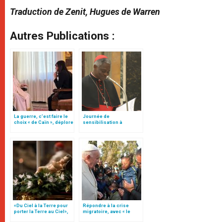
Traduction de Zenit, Hugues de Warren
Autres Publications :
La guerre, c’est faire le
Journée de
choix « de Caïn », déplore
sensibilisation à
le pape François
l’autisme : une situation
"d’urgence"
«Du Ciel à la Terre pour
Répondre à la crise
porter la Terre au Ciel»,
migratoire, avec « le
par Mgr Francesco Follo
style de l’humanité »!