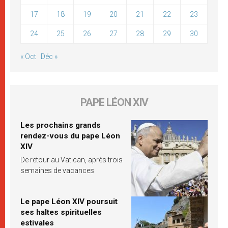
17
18
19
20
21
22
23
24
25
26
27
28
29
30
« Oct
Déc »
PAPE LÉON XIV
Les prochains grands
rendez-vous du pape Léon
XIV
De retour au Vatican, après trois
semaines de vacances
Le pape Léon XIV poursuit
ses haltes spirituelles
estivales