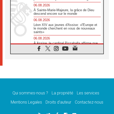
06.08.2026
À Sainte-Marie-Majeure, la grâce de Dieu
descend encore sur le monde
06.08.2026
Léon XIV aux jeunes d'Assise: «l'Europe et
le monde cherchent en vous de nouveaux
saints»
06.08.2026
À Assise, le cardinal Pizzaballa affirme que
«les chrétiens veulent la paix»
06.08.2026
Au Mexique, le cardinal Parolin invite à être
aux côtés des marginalisées
06.08.2026
À Assise, le Pape invite les jeunes à
«construire la civilisation de l'amour»
05.08.2026
La visite du Pape en Argentine portera «un
message de paix et de dignité humaine»
Qui sommes-nous ?
La propriété
Les services
05.08.2026
Mentions Legales
Droits d’auteur
Contactez-nous
«La visite du Pape en Uruguay renforcera
l'espérance» affirme Mgr Tróccoli
05.08.2026