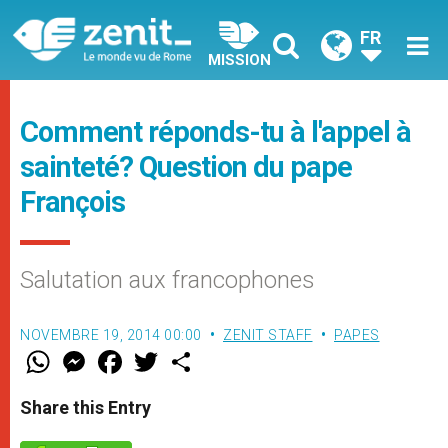
FR
MISSION
Comment réponds-tu à l'appel à
sainteté? Question du pape
François
Salutation aux francophones
NOVEMBRE 19, 2014 00:00
ZENIT STAFF
PAPES
W
M
F
T
S
h
e
a
w
h
a
s
c
i
a
t
s
e
t
r
Share this Entry
s
e
b
t
e
A
n
o
e