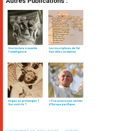
Autres Publications :
Une lecture croyante :
Les inscriptions de Tal
l’intelligence
Deir Alla (Jordanie)
typologique des deux
Testaments
Anges ou archanges ?
« Il ne pourra pas exister
Qui sont-ils ?
d’Europe pacifique
sans… »: l’Ukraine, dans
la vision de Jean-Paul II