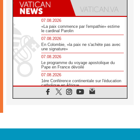
07.08.2026
«La paix commence par l'empathie» estime
le cardinal Parolin
07.08.2026
En Colombie, «la paix ne s'achète pas avec
une signature»
07.08.2026
Le programme du voyage apostolique du
Pape en France dévoilé
07.08.2026
1ère Conférence continentale sur l'éducation
catholique en Afrique
07.08.2026
Un logo symbolique pour la venue du Pape
en France
07.08.2026
Cardinal Rossi: «La venue du Pape Léon en
Argentine est un hommage à François»
07.08.2026
Hiroshima et Nagasaki, 81 ans après,
lancement des «dix jours de prière pour la