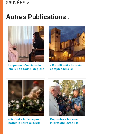
sauvées ».
Autres Publications :
La guerre, c’est faire le
« Fratelli tutti »: le texte
choix « de Caïn », déplore
complet de la 3e
le pape François
encyclique du pape
François
«Du Ciel à la Terre pour
Répondre à la crise
porter la Terre au Ciel»,
migratoire, avec « le
par Mgr Francesco Follo
style de l’humanité »!
(texte complet)