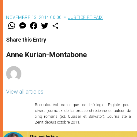
NOVEMBRE 13, 2014 00:00
JUSTICE ET PAIX
W
M
F
T
S
h
e
a
w
h
a
s
c
i
a
t
s
e
t
r
Share this Entry
s
e
b
t
e
A
n
o
e
p
g
o
r
Anne Kurian-Montabone
p
e
k
r
View all articles
Baccalauréat canonique de théologie. Pigiste pour
divers journaux de la presse chrétienne et auteur de
cinq romans (éd. Quasar et Salvator). Journaliste à
Zenit depuis octobre 2011.