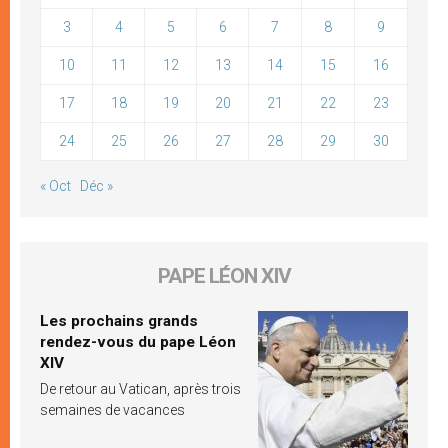
3
4
5
6
7
8
9
10
11
12
13
14
15
16
17
18
19
20
21
22
23
24
25
26
27
28
29
30
« Oct
Déc »
PAPE LÉON XIV
Les prochains grands
rendez-vous du pape Léon
XIV
De retour au Vatican, après trois
semaines de vacances