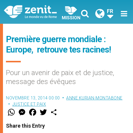
FR
MISSION
Première guerre mondiale :
Europe, retrouve tes racines!
Pour un avenir de paix et de justice,
message des évêques
NOVEMBRE 13, 2014 00:00
ANNE KURIAN-MONTABONE
JUSTICE ET PAIX
W
M
F
T
S
h
e
a
w
h
a
s
c
i
a
t
s
e
t
r
Share this Entry
s
e
b
t
e