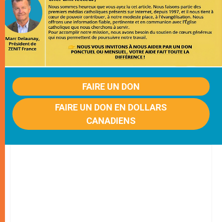
FAIRE UN DON
FAIRE UN DON EN DOLLARS
CANADIENS