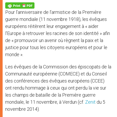
A
n
o
e
p
g
o
r
p
e
k
Pour l’anniversaire de l’armistice de la Première
r
guerre mondiale (11 novembre 1918), les évêques
européens réitèrent leur engagement à « aider
l’Europe à retrouver les racines de son identité » afin
de « promouvoir un avenir où règnent la paix et la
justice pour tous les citoyens européens et pour le
monde ».
Les évêques de la Commission des épiscopats de la
Communauté européenne (COMECE) et du Conseil
des conférences des évêques européens (CCEE)
ont rendu hommage à ceux qui ont perdu la vie sur
les champs de bataille de la Première guerre
mondiale, le 11 novembre, à Verdun (cf.
Zenit
du 5
novembre 2014).