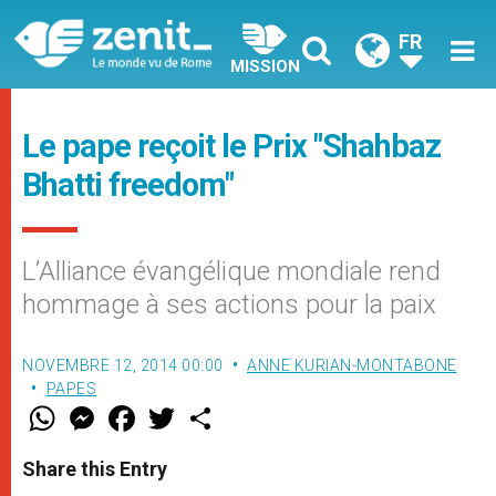
FR
MISSION
Le pape reçoit le Prix "Shahbaz
Bhatti freedom"
L’Alliance évangélique mondiale rend
hommage à ses actions pour la paix
NOVEMBRE 12, 2014 00:00
ANNE KURIAN-MONTABONE
PAPES
W
M
F
T
S
h
e
a
w
h
a
s
c
i
a
t
s
e
t
r
Share this Entry
s
e
b
t
e