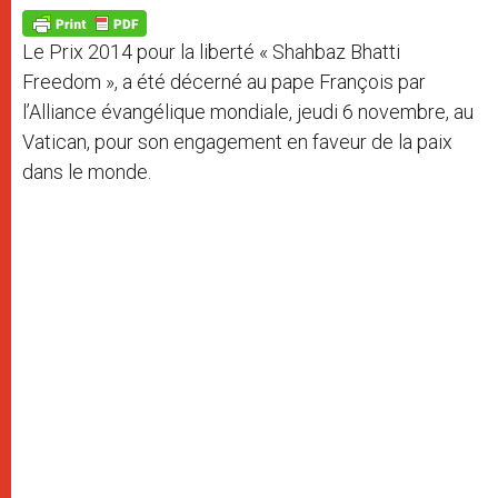
A
n
o
e
p
g
o
r
p
e
k
Le Prix 2014 pour la liberté « Shahbaz Bhatti
r
Freedom », a été décerné au pape François par
l’Alliance évangélique mondiale, jeudi 6 novembre, au
Vatican, pour son engagement en faveur de la paix
dans le monde.