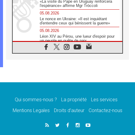
«La visite du Pape en Uruguay renforcera
l'espérance» affirme Mgr Tróccoli
05.08.2026
Le nonce en Ukraine: «Il est inquiétant
d'entendre ceux qui bénissent la guerre»
05.08.2026
Léon XIV au Pérou, une lueur d'espoir pour
un peuple en quête de paix
05.08.2026
SCEAM: L'Église en Afrique vers
l'Assemblée ecclésiale de 2028 depuis
Addis-Abeba
05.08.2026
Le Pape exprime ses condoléances suite au
décès du cardinal Júlio Langa
05.08.2026
Le Pape attendu en novembre en Uruguay,
en Argentine et au Pérou
Qui sommes-nous ?
La propriété
Les services
05.08.2026
Mentions Legales
Droits d’auteur
Contactez-nous
Audience générale: la prière est un acte
d'espérance
04.08.2026
Léon XIV invite les Chevaliers de Colomb à
être des «prophètes de l'harmonie»