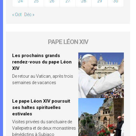
24
25
26
27
28
29
30
« Oct
Déc »
PAPE LÉON XIV
Les prochains grands
rendez-vous du pape Léon
XIV
De retour au Vatican, après trois
semaines de vacances
Le pape Léon XIV poursuit
ses haltes spirituelles
estivales
Visites privées du sanctuaire de
Vallepietra et de deux monastères
bénédictins à Subiaco