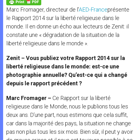
p
g
o
r
p
e
k
Marc Fromager, directeur de l’
AED-France
présente
r
le Rapport 2014 sur la liberté religieuse dans le
monde. Il en donne un écho aux lecteurs de Zenit: il
constate une « dégradation de la situation de la
liberté religieuse dans le monde ».
Zenit – Vous publiez votre Rapport 2014 sur la
liberté religieuse dans le monde: est-ce une
photographie annuelle? Qu’est-ce qui a changé
depuis le rapport précédent ?
Marc Fromager –
Ce Rapport sur la liberté
religieuse dans le Monde, nous le publions tous les
deux ans. D’une part, nous estimons que cela suffit,
car dans la majorité des pays, la situation ne change
pas non plus tous les six mois. Bien sûr, il peut y avoir