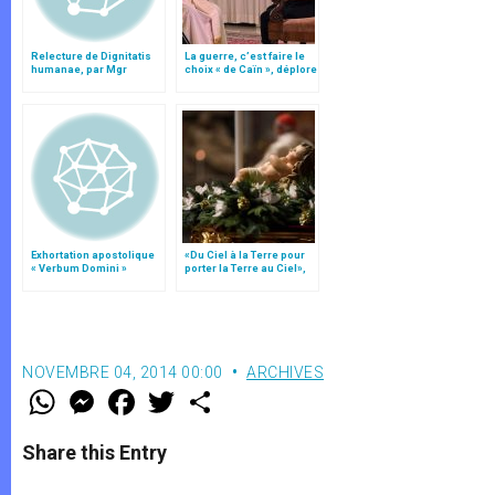
Relecture de Dignitatis
La guerre, c’est faire le
humanae, par Mgr
choix « de Caïn », déplore
Minnerath
le pape François
Exhortation apostolique
«Du Ciel à la Terre pour
« Verbum Domini »
porter la Terre au Ciel»,
par Mgr Francesco Follo
NOVEMBRE 04, 2014 00:00
ARCHIVES
W
M
F
T
S
h
e
a
w
h
a
s
c
i
a
t
s
e
t
r
Share this Entry
s
e
b
t
e
A
n
o
e