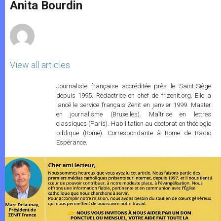
p
g
o
r
Anita Bourdin
p
e
k
r
View all articles
Journaliste française accréditée près le Saint-Siège
depuis 1995. Rédactrice en chef de fr.zenit.org. Elle a
lancé le service français Zenit en janvier 1999. Master
en journalisme (Bruxelles). Maîtrise en lettres
classiques (Paris). Habilitation au doctorat en théologie
biblique (Rome). Correspondante à Rome de Radio
Espérance.