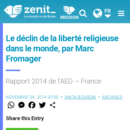
FR
MISSION
Le déclin de la liberté religieuse
dans le monde, par Marc
Fromager
Rapport 2014 de l’AED – France
NOVEMBRE 04, 2014 00:00
ANITA BOURDIN
ARCHIVES
W
M
F
T
S
h
e
a
w
h
a
s
c
i
a
t
s
e
t
r
Share this Entry
s
e
b
t
e
A
n
o
e