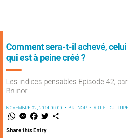
Comment sera-t-il achevé, celui
qui est à peine créé ?
Les indices pensables Episode 42, par
Brunor
NOVEMBRE 02, 2014 00:00
BRUNOR
ART ET CULTURE
W
M
F
T
S
h
e
a
w
h
a
s
c
i
a
t
s
e
t
r
Share this Entry
s
e
b
t
e