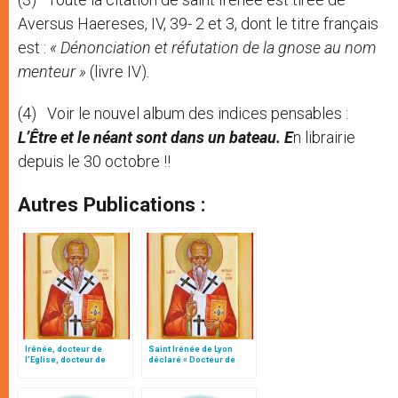
Aversus Haereses, IV, 39- 2 et 3, dont le titre français
est :
« Dénonciation et réfutation de la gnose au nom
menteur »
(livre IV)
.
(4) Voir le nouvel album des indices pensables :
L’Être et le néant sont dans un bateau. E
n librairie
depuis le 30 octobre !!
Autres Publications :
Irénée, docteur de
Saint Irénée de Lyon
l’Eglise, docteur de
déclaré « Docteur de
l’unité, par Ysabel de
l’Eglise »
Andia