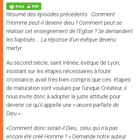
A
n
o
e
p
g
o
r
p
e
k
Résumé des épisodes précédents : Comment
r
l’Homme peut-il devenir dieu ? Comment peut se
réaliser cet enseignement de l’Eglise ? Se demandent
les baptisés … La réponse d’un évêque devenu
martyr :
Au second siècle, saint Irénée, évêque de Lyon,
insistant sur les étapes nécessaires à toute
croissance, avait très bien compris que ces étapes
de maturation sont voulues par l’unique Créateur, il
nous invite donc à adopter la juste attitude pour
devenir ce qu’il appelle une
« œuvre parfaite de
Dieu » :
«Comment donc serait-il Dieu, celui qui n’a pas
encore été créé Homme ? »
Demande notre auteur.