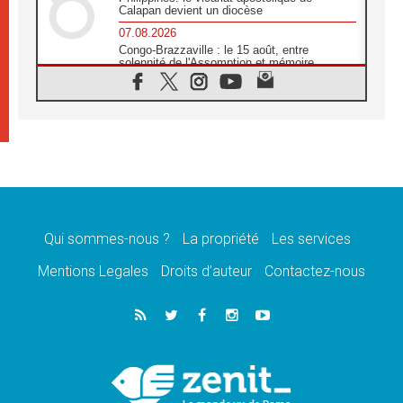
Calapan devient un diocèse
07.08.2026
Congo-Brazzaville : le 15 août, entre
solennité de l'Assomption et mémoire
nationale
07.08.2026
«La paix commence par l'empathie» estime
le cardinal Parolin
07.08.2026
En Colombie, «la paix ne s'achète pas avec
une signature»
07.08.2026
Le programme du voyage apostolique du
Pape en France dévoilé
Qui sommes-nous ?
La propriété
Les services
07.08.2026
Mentions Legales
Droits d’auteur
Contactez-nous
1ère Conférence continentale sur l'éducation
catholique en Afrique
07.08.2026
Un logo symbolique pour la venue du Pape
en France
07.08.2026
Cardinal Rossi: «La venue du Pape Léon en
Argentine est un hommage à François»