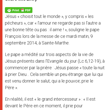
s
e
b
t
e
A
n
o
e
p
g
o
r
p
e
k
Jésus « choisit tout le monde », y compris « les
r
pécheurs », car « l’amour ne regarde pas si l’autre a
une bonne tête ou pas : il aime ! », souligne le pape
François lors de la messe de ce mardi matin, 9
septembre 2014, à Sainte-Marthe.
Le pape a médité sur trois aspects de la vie de
Jésus présents dans l’Evangile du jour (Lc 6,12-19), à
commencer par la prière : Jésus passe « toute la nuit
à prier Dieu… Cela semble un peu étrange que lui qui
est venu donner le salut, qui a le pouvoir, prie le
Père ».
En réalité, il est « le grand intercesseur » : « Il est
devant le Père en ce moment, il prie pour