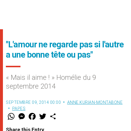
"L'amour ne regarde pas si l'autre
a une bonne tête ou pas"
« Mais il aime ! » Homélie du 9
septembre 2014
SEPTEMBRE 09, 2014 00:00
ANNE KURIAN-MONTABONE
PAPES
W
M
F
T
S
h
e
a
w
h
a
s
c
i
a
t
s
e
t
r
Share this Entry