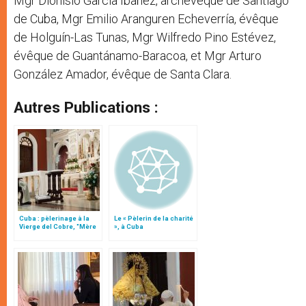
Mgr Dionisio García Ibañez, archevêque de Santiago
de Cuba, Mgr Emilio Aranguren Echeverría, évêque
de Holguín-Las Tunas, Mgr Wilfredo Pino Estévez,
évêque de Guantánamo-Baracoa, et Mgr Arturo
González Amador, évêque de Santa Clara.
Autres Publications :
Cuba : pèlerinage à la
Le « Pèlerin de la charité
Vierge del Cobre, "Mère
», à Cuba
de la réconciliation"