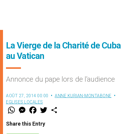
La Vierge de la Charité de Cuba
au Vatican
Annonce du pape lors de l’audience
AOÛT 27, 2014 00:00
ANNE KURIAN-MONTABONE
EGLISES LOCALES
W
M
F
T
S
h
e
a
w
h
a
s
c
i
a
t
s
e
t
r
Share this Entry
s
e
b
t
e
A
n
o
e