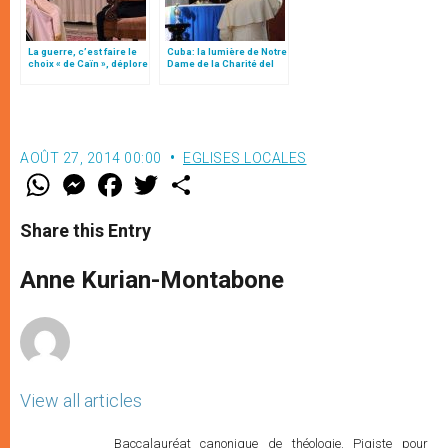
La guerre, c’est faire le
Cuba: la lumière de Notre
choix « de Caïn », déplore
Dame de la Charité del
le pape François
Cobre
AOÛT 27, 2014 00:00
EGLISES LOCALES
W
M
F
T
S
h
e
a
w
h
a
s
c
i
a
t
s
e
t
r
Share this Entry
s
e
b
t
e
A
n
o
e
p
g
o
r
Anne Kurian-Montabone
p
e
k
r
View all articles
Baccalauréat canonique de théologie. Pigiste pour