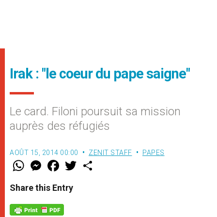
Irak : "le coeur du pape saigne"
Le card. Filoni poursuit sa mission
auprès des réfugiés
AOÛT 15, 2014 00:00
ZENIT STAFF
PAPES
W
M
F
T
S
h
e
a
w
h
a
s
c
i
a
t
s
e
t
r
Share this Entry
s
e
b
t
e
A
n
o
e
p
g
o
r
p
e
k