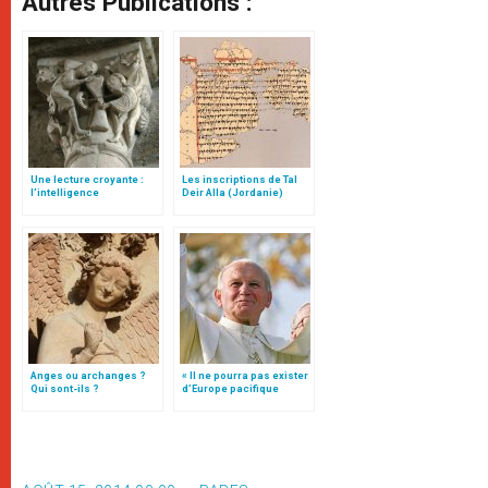
Autres Publications :
Une lecture croyante :
Les inscriptions de Tal
l’intelligence
Deir Alla (Jordanie)
typologique des deux
Testaments
Anges ou archanges ?
« Il ne pourra pas exister
Qui sont-ils ?
d’Europe pacifique
sans… »: l’Ukraine, dans
la vision de Jean-Paul II