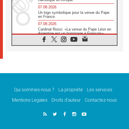
07.08.2026
Un logo symbolique pour la venue du Pape
en France
07.08.2026
Cardinal Rossi: «La venue du Pape Léon en
Argentine est un hommage à François»
07.08.2026
Hiroshima et Nagasaki, 81 ans après,
lancement des «dix jours de prière pour la
paix»
06.08.2026
Préparatifs des JMJ 2027 à Séoul: «c'est
passionnant et l'impatience est immense!»
06.08.2026
Chrétiens et confucéens: respect et sagesse
pour relever les «défis urgents»
Qui sommes-nous ?
La propriété
Les services
06.08.2026
Mentions Legales
Droits d’auteur
Contactez-nous
À Sainte-Marie-Majeure, la grâce de Dieu
descend encore sur le monde
06.08.2026
Léon XIV aux jeunes d'Assise: «l'Europe et
le monde cherchent en vous de nouveaux
saints»