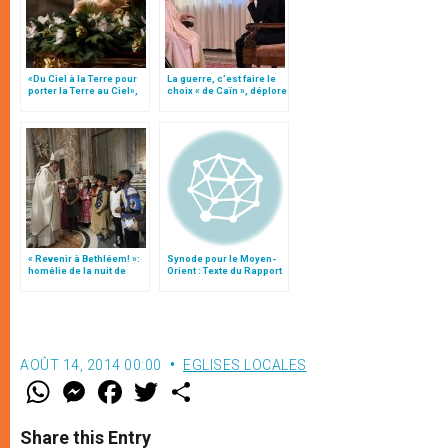
«Du Ciel à la Terre pour
La guerre, c’est faire le
porter la Terre au Ciel»,
choix « de Caïn », déplore
par Mgr Francesco Follo
le pape François
« Revenir à Bethléem! »:
Synode pour le Moyen-
homélie de la nuit de
Orient : Texte du Rapport
Noël (texte complet)
après le débat général
AOÛT 14, 2014 00:00
EGLISES LOCALES
W
M
F
T
S
h
e
a
w
h
a
s
c
i
a
t
s
e
t
r
Share this Entry
s
e
b
t
e