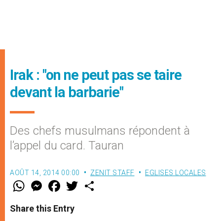
Irak : "on ne peut pas se taire
devant la barbarie"
Des chefs musulmans répondent à
l’appel du card. Tauran
AOÛT 14, 2014 00:00
ZENIT STAFF
EGLISES LOCALES
W
M
F
T
S
h
e
a
w
h
a
s
c
i
a
t
s
e
t
r
Share this Entry
s
e
b
t
e