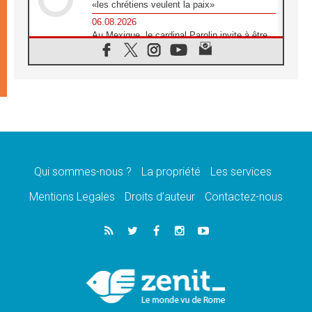
«les chrétiens veulent la paix»
06.08.2026
Au Mexique, le cardinal Parolin invite à être
aux côtés des marginalisées
06.08.2026
À Assise, le Pape invite les jeunes à
«construire la civilisation de l'amour»
05.08.2026
La visite du Pape en Argentine portera «un
message de paix et de dignité humaine»
05.08.2026
«La visite du Pape en Uruguay renforcera
l'espérance» affirme Mgr Tróccoli
Qui sommes-nous ?
La propriété
Les services
05.08.2026
Mentions Legales
Droits d’auteur
Contactez-nous
Le nonce en Ukraine: «Il est inquiétant
d'entendre ceux qui bénissent la guerre»
05.08.2026
Léon XIV au Pérou, une lueur d'espoir pour
un peuple en quête de paix
05.08.2026
SCEAM: L'Église en Afrique vers
l'Assemblée ecclésiale de 2028 depuis
Addis-Abeba