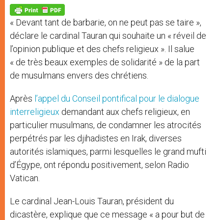
A
n
o
e
p
g
o
r
p
e
k
« Devant tant de barbarie, on ne peut pas se taire »,
r
déclare le cardinal Tauran qui souhaite un « réveil de
l’opinion publique et des chefs religieux ». Il salue
« de très beaux exemples de solidarité » de la part
de musulmans envers des chrétiens.
Après
l’appel du Conseil pontifical pour le dialogue
interreligieux
demandant aux chefs religieux, en
particulier musulmans, de condamner les atrocités
perpétrés par les djihadistes en Irak, diverses
autorités islamiques, parmi lesquelles le grand mufti
d’Égype, ont répondu positivement, selon Radio
Vatican.
Le cardinal Jean-Louis Tauran, président du
dicastère, explique que ce message « a pour but de