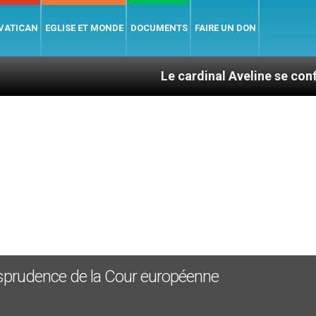
 VATICAN
EGLISE ET MONDE
DOCUMENTS
FAIRE UN DON
Le cardinal Aveline se confie : entre c
urisprudence de la Cour européenne