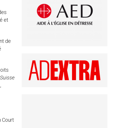
 des
é et
nt de
é
oits
 Suisse
,
n Court