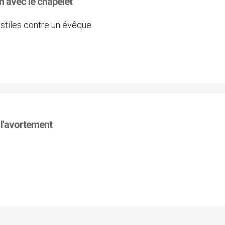
on avec le chapelet
ostiles contre un évêque
e l'avortement