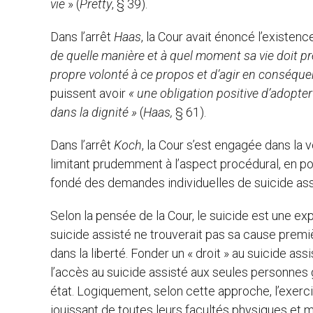
vie
» (
Pretty
, § 39).
Dans l’arrêt
Haas
, la Cour avait énoncé l’existenc
de quelle manière et à quel moment sa vie doit pre
propre volonté à ce propos et d’agir en conséque
puissent avoir
« une obligation positive d’adopte
dans la dignité »
(
Haas,
§ 61).
Dans l’arrêt
Koch
, la Cour s’est engagée dans la v
limitant prudemment à l’aspect procédural, en posa
fondé des demandes individuelles de suicide ass
Selon la pensée de la Cour, le suicide est une expr
suicide assisté ne trouverait pas sa cause premiè
dans la liberté. Fonder un « droit » au suicide assi
l’accès au suicide assisté aux seules personnes g
état. Logiquement, selon cette approche, l’exerc
jouissant de toutes leurs facultés physiques et 