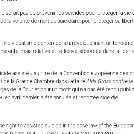
ne serait pas de prévenir les suicides pour protéger la vie
de la volonté de mort du suicidaire, pour protéger sa libert
it l'individualisme contemporain, révolutionnant un fondeme
nhérente, mais relative et réflexive, absorbée dans la libert
uicide assisté » au titre de la Convention européenne des dr
 de la Grande Chambre dans l’affaire
Alda
Gross contre la
s de la Cour et pour un motif qui n’a pas été rendu public
u en avril dernier, a été annulée et reportée
sine die.
 right to assisted suicide in the case law of the Europea
Human Rights, DOI: 10.1080/13642987.2014.926891 ;