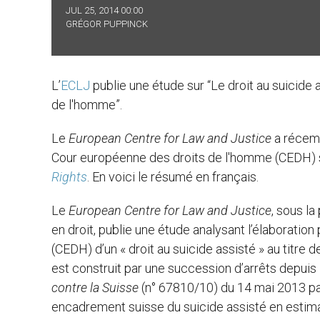
JUL 25, 2014 00:00
GRÉGOR PUPPINCK
L’
ECLJ
publie une étude sur “Le droit au suicide
de l'homme”.
Le
European Centre for Law and Justice
a récemm
Cour européenne des droits de l'homme (CEDH) su
Rights
. En voici le résumé en français.
Le
European Centre for Law and Justice
, sous l
en droit, publie une étude analysant l’élaborati
(CEDH) d’un « droit au suicide assisté » au titre
est construit par une succession d’arrêts depuis l
contre la Suisse
(n° 67810/10) du 14 mai 2013 par
encadrement suisse du suicide assisté en estimant