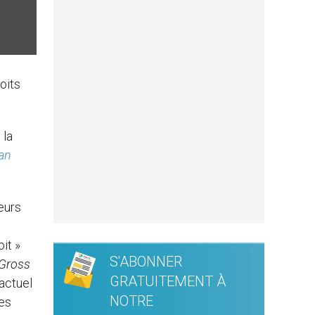
oits
 la
an
eurs
it »
S'ABONNER
Gross
GRATUITEMENT À
’actuel
NOTRE
des