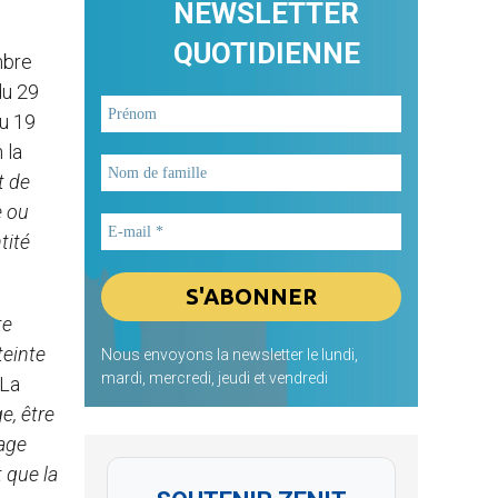
NEWSLETTER
QUOTIDIENNE
mbre
du 29
u 19
 la
t de
e ou
tité
te
teinte
Nous envoyons la newsletter le lundi,
mardi, mercredi, jeudi et vendredi
 La
e, être
tage
t que la