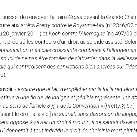
suisse, de renvoyer l’affaire
Gross
devant la Grande Cha
 suite aux arrêts
Pretty contre le Royaume-Uni
(n° 2346/02 
 20 janvier 2011) et
Koch contre l’Allemagne
(no 497/09 d
nt précisé les contours d’un droit au suicide assisté. Selon
sophistication médicale croissante combinée à l’allongemen
souci de ne pas être forcées de s'attarder dans la vieilless
e qui contredisent des convictions bien ancrées sur l'iden
le).
ouvoir «
exclure que le fait d’empêcher par la loi la requéran
nstituera une fin de vie indigne et pénible représente une at
, au sens de l’article 8 § 1 de la Convention
» (
Pretty
, § 67).
ssant le droit à la vie,]
ne saurait, sans distorsion de langag
t opposé, à savoir un droit à mourir ; il ne saurait davan
il donnerait à tout individu le droit de choisir la mort plutô