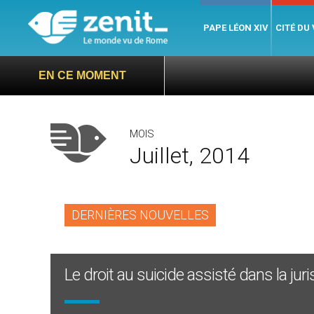
PAPE LÉON XIV
CITÉ DU
EN CE MOMENT
MOIS
Juillet, 2014
DERNIÈRES NOUVELLES
Le droit au suicide assisté dans la j