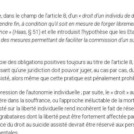
e, dans le champ de l’article 8, d’un
« droit d’un individu de 
ndre fin, à condition qu’il soit en mesure de forger libreme
nce » (Haas,
§ 51) et elle introduisit l’hypothèse que les Et
r des mesures permettant de faciliter la commission d’un s
oie des obligations positives toujours au titre de l’article 8,
nt qu’une juridiction doit pouvoir juger, au cas par cas, d
isté, alors même que cette pratique est pénalement prohi
ession de l'autonomie individuelle ; par suite, le « droit » a
re dans la souffrance, ou l’approche inéluctable de la mor
sté sur la liberté individuelle rend incohérent le fait de rés
rabataires dont la liberté peut être fortement affectée par
ice du droit au suicide assisté devrait être réservé aux pe
mentales.