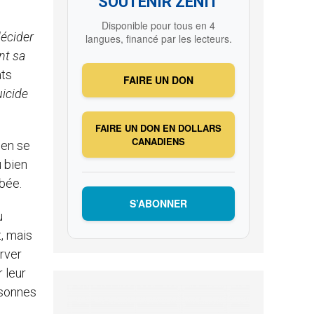
SOUTENIR ZENIT
Disponible pour tous en 4
décider
langues, financé par les lecteurs.
nt sa
ats
FAIRE UN DON
uicide
FAIRE UN DON EN DOLLARS
CANADIENS
 en se
u bien
bée.
S’ABONNER
u
t, mais
erver
 leur
rsonnes