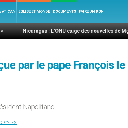
 VATICAN
EGLISE ET MONDE
DOCUMENTS
FAIRE UN DON
Nicaragua : L’ONU exige des nouvelles de Mgr Mata
eçue par le pape François le
résident Napolitano
 LOCALES