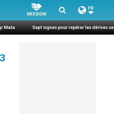
FR
MISSION
Sept signes pour repérer les dérives sectaires du
 3