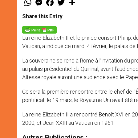
h
e
a
w
h
a
s
c
i
a
t
s
e
t
r
Share this Entry
s
e
b
t
e
A
n
o
e
p
g
o
r
p
e
k
La reine Elizabeth II et le prince consort Philip, 
r
Vatican, a indiqué ce mardi 4 février, le palais d
La souveraine se rend à Rome à l’invitation du prés
au palais présidentiel du Quirinal, avant l’audien
Altesse royale auront une audience avec le Pape 
Ce sera la première rencontre entre le chef de l’É
pontificat, le 19 mars, le Royaume Uni avait été 
La reine Elizabeth II a rencontré Benoît XVI en 20
2000, et Jean XXIII au Vatican en 1961.
Autres Publications :