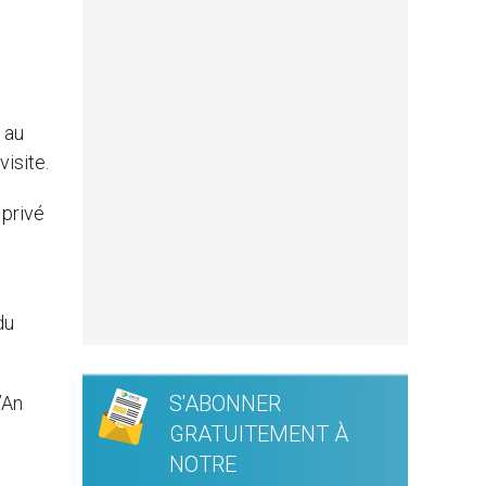
 au
visite.
 privé
du
S'ABONNER
’An
GRATUITEMENT À
NOTRE