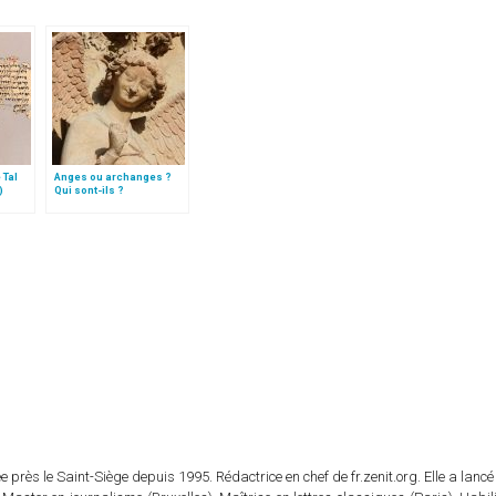
 Tal
Anges ou archanges ?
)
Qui sont-ils ?
 près le Saint-Siège depuis 1995. Rédactrice en chef de fr.zenit.org. Elle a lancé 