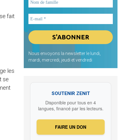
se fait
Nous envoyons la newsletter le lundi,
mardi, mercredi, jeudi et vendredi
ge les
t se
ement
SOUTENIR ZENIT
Disponible pour tous en 4
langues, financé par les lecteurs.
FAIRE UN DON