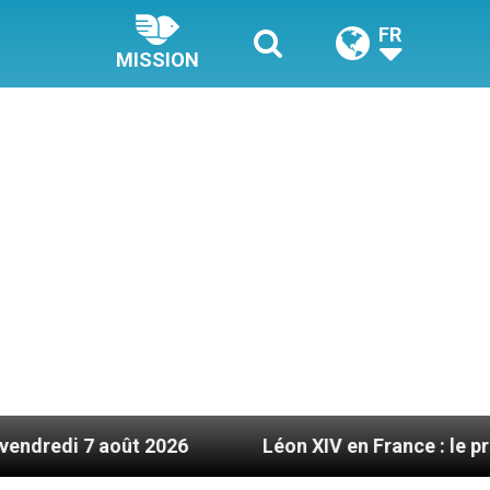
FR
MISSION
oût 2026
Léon XIV en France : le programme déta