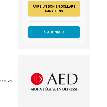
FAIRE UN DON EN DOLLARS
CANADIENS
S’ABONNER
omans (éd.