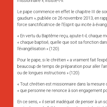
missionnaire », insiste-t-il.
Le pape commence en effet le chapitre III de son 
gaudium », publiée ce 26 novembre 2013, en rappel
force sanctificatrice de l’Esprit qui incite à évang
« En vertu du Baptême reçu, ajoute-t-il, chaque 
« chaque baptisé, quelle que soit sa fonction dans l
l’évangélisation » (120).
Pour le pape, si le chrétien « a vraiment fait l’ex
beaucoup de temps de préparation pour aller l’an
ou de longues instructions » (120).
« Tout chrétien est missionnaire dans la mesure où 
« que personne ne renonce à son engagement pour
En ce sens, « il serait inadéquat de penser à un s