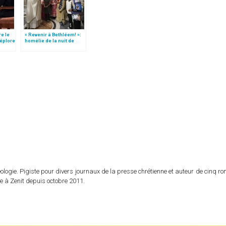
re le
« Revenir à Bethléem! »:
déplore
homélie de la nuit de
Noël (texte complet)
logie. Pigiste pour divers journaux de la presse chrétienne et auteur de cinq r
e à Zenit depuis octobre 2011.