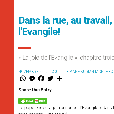
Dans la rue, au travai
l'Evangile!
« La joie de l’Evangile », chapitre troi
NOVEMBRE 26, 2013 00:00
ANNE KURIAN-MONTABO
W
M
F
T
S
h
e
a
w
h
a
s
c
i
a
t
s
e
t
r
Share this Entry
s
e
b
t
e
A
n
o
e
p
g
o
r
p
e
k
Le pape encourage à annoncer l’Evangile « dans la r
r