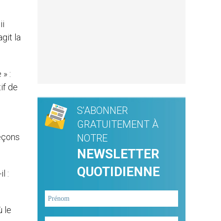
ii
git la
» :
if de
S'ABONNER
GRATUITEMENT À
leçons
NOTRE
NEWSLETTER
QUOTIDIENNE
l :
ù le