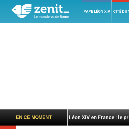
PAPE LÉON XIV
CITÉ DU
ratoires
Léon XIV en France : le programme détai
EN CE MOMENT