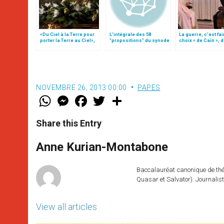
«Du Ciel à la Terre pour
L'intégrale des 58
La guerre, c’est fai
porter la Terre au Ciel»,
"propositions" du synode
choix « de Caïn », 
par Mgr Francesco Follo
le pape François
NOVEMBRE 26, 2013 00:00
PAPES
W
M
F
T
S
h
e
a
w
h
a
s
c
i
a
t
s
e
t
r
Share this Entry
s
e
b
t
e
A
n
o
e
p
g
o
r
Anne Kurian-Montabone
p
e
k
r
Baccalauréat canonique de théo
Quasar et Salvator). Journalist
View all articles