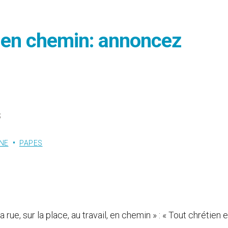
l, en chemin: annoncez
s
NE
PAPES
ue, sur la place, au travail, en chemin » : « Tout chrétien 