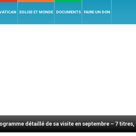
 VATICAN
EGLISE ET MONDE
DOCUMENTS
FAIRE UN DON
llé de sa visite en septembre – 7 titres, vendredi 7 a