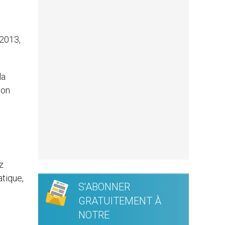
 2013,
la
son
z
atique,
S'ABONNER
GRATUITEMENT À
NOTRE