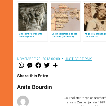
Une lecture croyante :
Les inscriptions de Tal
Anges ou archang
l’intelligence
Deir Alla (Jordanie)
Qui sont-ils ?
typologique des deux
Testaments
NOVEMBRE 20, 2013 00:00
JUSTICE ET PAIX
W
M
F
T
S
h
e
a
w
h
a
s
c
i
a
t
s
e
t
r
Share this Entry
s
e
b
t
e
A
n
o
e
p
g
o
r
Anita Bourdin
p
e
k
r
Journaliste française accréditée
français Zenit en janvier 1999.