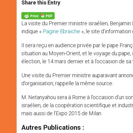
t
s
e
t
r
Share this Entry
s
e
b
t
e
A
n
o
e
p
g
o
r
p
e
k
La visite du Premier ministre israélien, Benjam
r
indique «
Pagine Ebraiche
», le site d’informatio
Il sera reçu en audience privée par le pape François
situation au Moyen-Orient, et le voyage du pape,
élection, le 14 mars dernier et à l’occasion de sa
Une visite du Premier ministre auparavant annon
d’organisation, rappelle la même source.
M. Netanyahou sera à Rome à l’occasion d’un somme
israélien, de la coopération scientifique et indus
mais aussi de l’Expo 2015 de Milan.
Autres Publications :