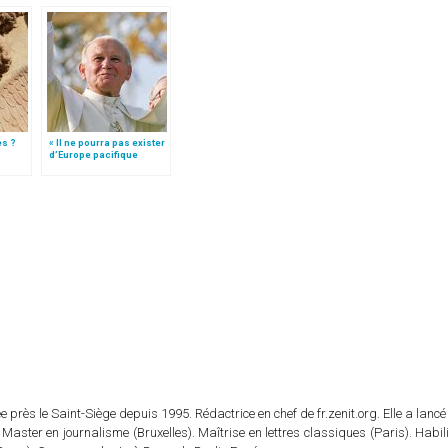
es ?
« Il ne pourra pas exister
d’Europe pacifique
sans… »: l’Ukraine, dans
la vision de Jean-Paul II
 près le Saint-Siège depuis 1995. Rédactrice en chef de fr.zenit.org. Elle a lancé 
 Master en journalisme (Bruxelles). Maîtrise en lettres classiques (Paris). Habil