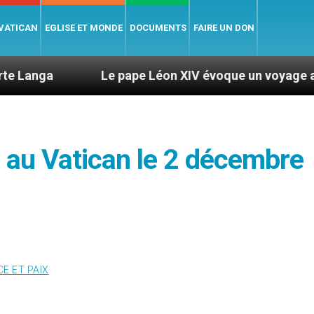
 VATICAN
EGLISE ET MONDE
DOCUMENTS
FAIRE UN DON
Le pape Léon XIV évoque un voyage aux États-Unis
u au Vatican le 2 décembre
CE ET PAIX